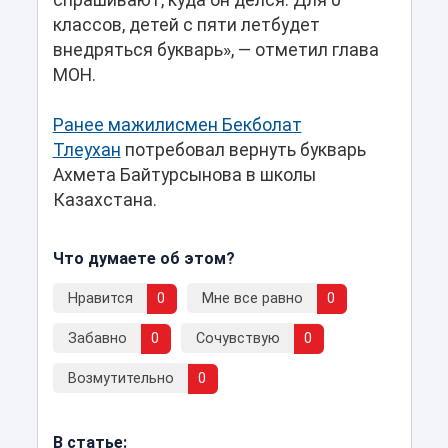
спрашивают, куда он делся. Для 0
классов, детей с пяти летбудет
внедряться букварь», — отметил глава
МОН.
Ранее мажилисмен Бекболат
Тлеухан
потребовал вернуть букварь
Ахмета Байтурсынова в школы
Казахстана.
Что думаете об этом?
Нравится
0
Мне все равно
0
Забавно
0
Сочувствую
0
Возмутительно
0
В статье: