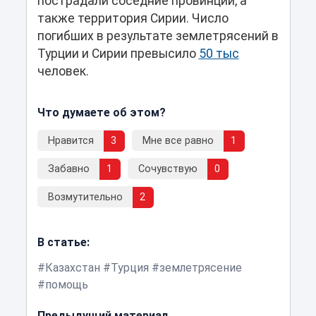
пострадали соседние провинции, а
также территория Сирии. Число
погибших в результате землетрясений в
Турции и Сирии превысило
50 тыс
человек.
Что думаете об этом?
Нравится
3
Мне все равно
1
Забавно
1
Сочувствую
0
Возмутительно
2
В статье:
Казахстан
Турция
землетрясение
помощь
Предыдущий материал