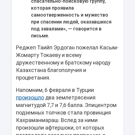
спасательно-поисковую группу,
которая проявила
самоотверженность и мужество
при спасении людей, оказавшихся
под завалами», — говорится в
письме.
Реджеп Таийп Эрдоган пожелал Касым-
Жомарту Токаеву и всему
дружественному и братскому народу
Казахстана благополучия и
процветания.
Напомним, 6 февраля в Турции
произошло
два землетрясения
магнитудой 7,7 и 7,6 балла. Эпицентром
подземных толчков стала провинция
Кахраманмараш. Вслед за ними
произошли афтершоки, от которых