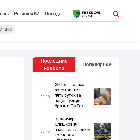
юзив
Регионы KZ
Погода
хстане
Последние
Популярное
новости
Жителя Тараза
арестовали на
пять суток за
09:08
нецензурную
брань в TikTok
Владимир
Слишкович
назначен главным
08:45
тренером