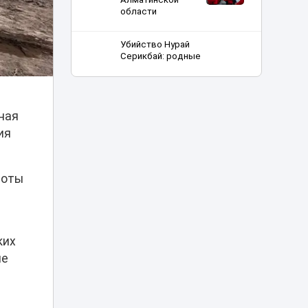
области
Убийство Нурай
Серикбай: родные
девушки
запросили с
03:25
подсудимого
более 10 млрд
тенге
ная
ия
В Астане двое
мужчин получили
01:15
арест после
боты
купания в луже
Рыбакина
выиграла второй
00:20
матч в Торонто
ких
ие
В Минспорта
объяснили
причины
возможного