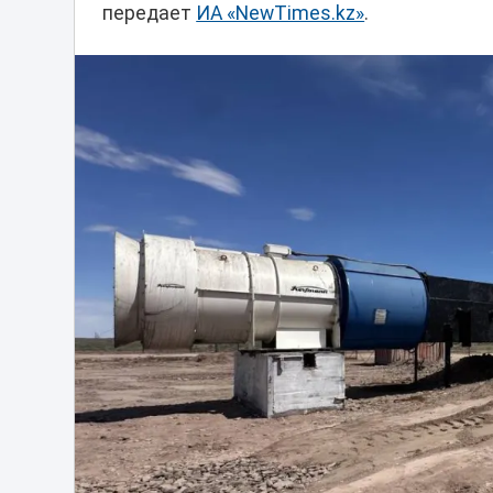
передает
ИА «NewTimes.kz»
.