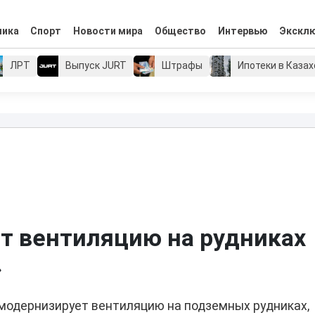
мика
Спорт
Новости мира
Общество
Интервью
Экскл
ЛРТ
Выпуск JURT
Штрафы
Ипотеки в Каза
т вентиляцию на рудниках
»
 модернизирует вентиляцию на подземных рудниках,