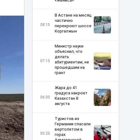
«Жениса»
В Астане на месяц
частично
08:15
перекроют шоссе
Коргалжын
Министр науки
объяснил, что
делать
07:15
абитуриентам, не
прошедшим на
грант
Жара до 41
градуса накроет
06:00
Казахстан 8
августа
Туристов из
Германии спасали
вертолетом в
05:20
горах
Алматинской