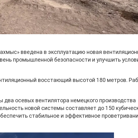
захмыс» введена в эксплуатацию новая вентиляцион
овень промышленной безопасности и улучшить услов
ентиляционный восстающий высотой 180 метров. Ра
ы два осевых вентилятора немецкого производства
тельность новой системы составляет до 150 кубичес
 обеспечить стабильное и эффективное проветриван