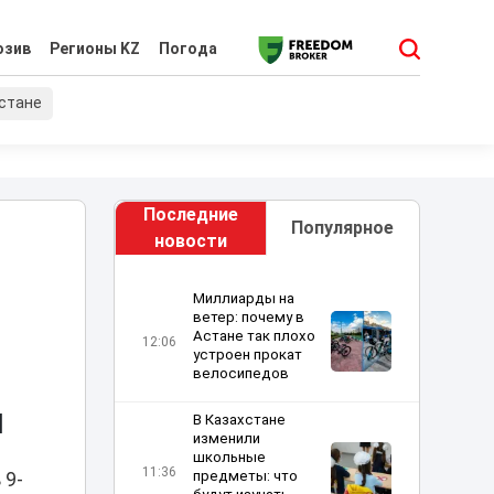
юзив
Регионы KZ
Погода
хстане
Последние
Популярное
новости
Миллиарды на
ветер: почему в
Астане так плохо
12:06
устроен прокат
велосипедов
и
В Казахстане
изменили
школьные
11:36
предметы: что
 9-