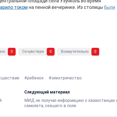
 центральной площади села Узунколь во время
дарило током
на пенной вечеринке. Из столицы
были
вно
0
Сочувствую
0
Возмутительно
0
сшествие
ребенок
электричество
Следующий материал
й
МИД не получал информацию о казахстанцах 
самолета, севшего в поле