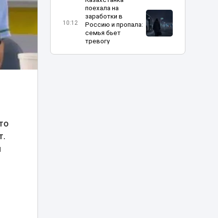
поехала на
заработки в
10:12
Россию и пропала:
семья бьет
тревогу
Взрослее, жестче
и эмоциональнее:
в Астане прошел
10:04
предпоказ нового
«Человека-паука»
В Астане Audi
то
загорелся после
т.
09:58
выброшенной
спички
ы
Просила
выключить
музыку:
астанчанка
09:26
пожаловалась на
агрессивного