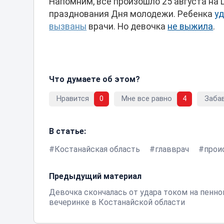
Напомним, все произошло 25 августа на
празднования Дня молодежи. Ребенка
у
вызваны
врачи. Но девочка
не выжила
.
Что думаете об этом?
Нравится
0
Мне все равно
4
Заба
В статье:
Костанайская область
главврач
прои
Предыдущий материал
Девочка скончалась от удара током на пенно
вечеринке в Костанайской области