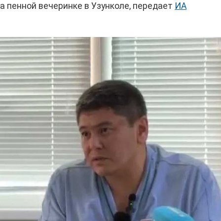
а пенной вечеринке в Узунколе, передает
ИА