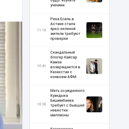
будут изучать
ученики
Река Есиль в
Астане стала
ярко-зеленой:
11:10
жители требуют
проверки
Скандальный
блогер Кайсар
Камза
10:41
возвращается в
Казахстан с
конвоем АФМ
Мать осужденного
Куандыка
Бишимбаева
10:30
требует с бывшей
невестки
миллионы
Казахстанка