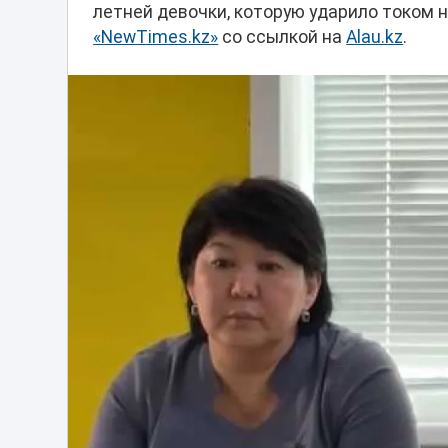
летней девочки, которую ударило током н
«NewTimes.kz»
со ссылкой на
Alau.kz
.