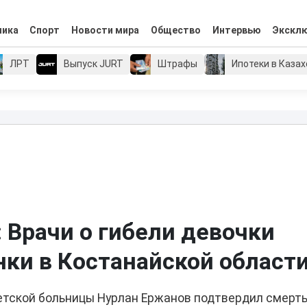
мика
Спорт
Новости мира
Общество
Интервью
Экскл
ЛРТ
Выпуск JURT
Штрафы
Ипотеки в Каза
 Врачи о гибели девочки
нки в Костанайской област
етской больницы Нурлан Ержанов подтвердил смерть