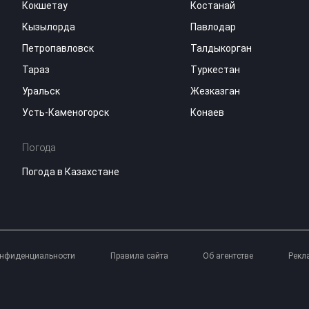
Кокшетау
Костанай
Кызылорда
Павлодар
Петропавловск
Талдыкорган
Тараз
Туркестан
Уральск
Жезказган
Усть-Каменогорск
Конаев
Погода
Погода в Казахстане
онфиденциальности
Правила сайта
Об агентстве
Рекл