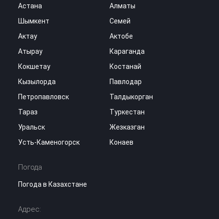
Астана
Алматы
Шымкент
Семей
Актау
Актобе
Атырау
Караганда
Кокшетау
Костанай
Кызылорда
Павлодар
Петропавловск
Талдыкорган
Тараз
Туркестан
Уральск
Жезказган
Усть-Каменогорск
Конаев
Погода
Погода в Казахстане
Адрес: