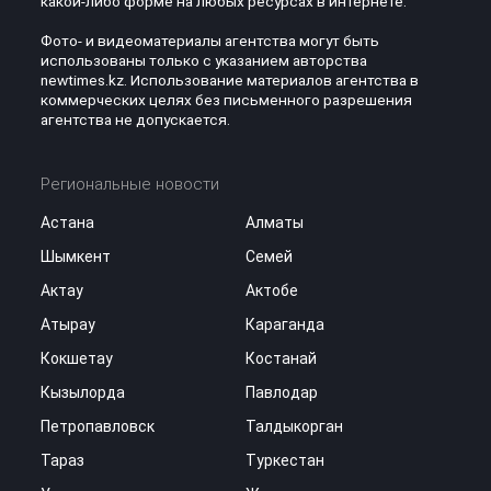
какой-либо форме на любых ресурсах в интернете.
Фото- и видеоматериалы агентства могут быть
использованы только с указанием авторства
newtimes.kz. Использование материалов агентства в
коммерческих целях без письменного разрешения
агентства не допускается.
Региональные новости
Астана
Алматы
Шымкент
Семей
Актау
Актобе
Атырау
Караганда
Кокшетау
Костанай
Кызылорда
Павлодар
Петропавловск
Талдыкорган
Тараз
Туркестан