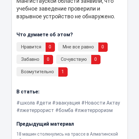
Мангистауской области заявили, что
учебное заведение проверили и
взрывное устройство не обнаружено.
Что думаете об этом?
Нравится
0
Мне все равно
0
Забавно
0
Сочувствую
0
Возмутительно
1
В статье:
школа
дети
эвакуация
Новости Актау
лжетеррорист
бомба
лжетерроризм
Предыдущий материал
18 машин столкнулись на трассе в Алматинской