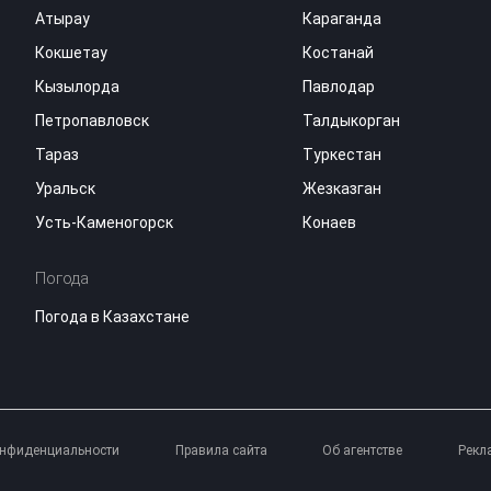
Атырау
Караганда
Кокшетау
Костанай
Кызылорда
Павлодар
Петропавловск
Талдыкорган
Тараз
Туркестан
Уральск
Жезказган
Усть-Каменогорск
Конаев
Погода
Погода в Казахстане
онфиденциальности
Правила сайта
Об агентстве
Рекл