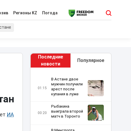
юзив
Регионы KZ
Погода
хстане
Последние
Популярное
новости
В Астане двое
мужчин получили
01:15
арест после
купания в луже
тан
Рыбакина
выиграла второй
00:20
ает
ИА
матч в Торонто
В Минспорта