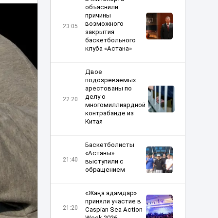
объяснили
причины
возможного
23:05
закрытия
баскетбольного
клуба «Астана»
Двое
подозреваемых
арестованы по
делу о
22:20
многомиллиардной
контрабанде из
Китая
Баскетболисты
«Астаны»
21:40
выступили с
обращением
«Жаңа адамдар»
приняли участие в
21:20
Caspian Sea Action
Week 2026