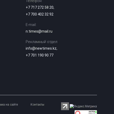
Телефон:
Астане
+7 717 272 58 20
,
+7 700 402 32 92
В Казахстане
опубликованы
E-mail:
списки
15:12
обладателей
n.times@mail.ru
образовательных
грантов-2026
Рекламный отдел:
info@newtimes.kz
,
Дети работают на
стройке в 40-
+7 701 190 90 77
градусную жару:
14:58
скандал на
вокзале Алматы-1
Роль Казахстана
в поддержке
гуманитарных
инициатив
14:31
становится более
предметной —
ама на сайте
Контакты
эксперт