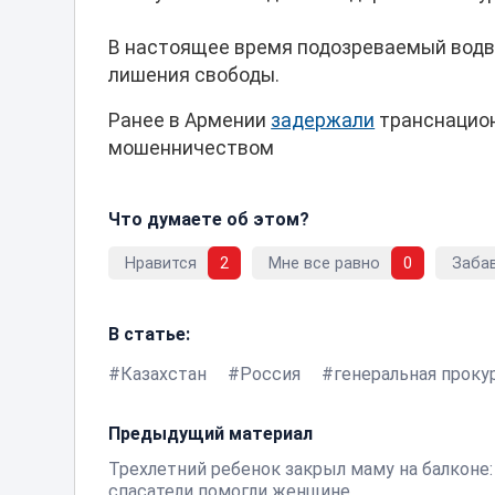
В настоящее время подозреваемый водво
лишения свободы.
Ранее в Армении
задержали
транснацион
мошенничеством
Что думаете об этом?
Нравится
2
Мне все равно
0
Заба
В статье:
Казахстан
Россия
генеральная проку
Предыдущий материал
Трехлетний ребенок закрыл маму на балконе:
спасатели помогли женщине