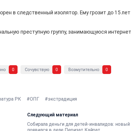
рен в следственный изолятор. Ему грозит до 15 лет
альную преступную группу, занимающуюся интернет
вно
0
Сочувствую
0
Возмутительно
0
ратура РК
ОПГ
экстрадиция
Следующий материал
Собирала деньги для детей-инвалидов: новый
появился в деле Перизат Кайрат