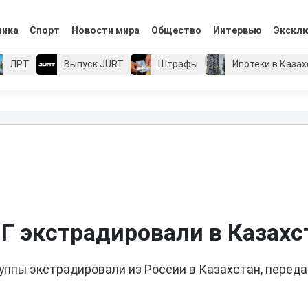
мика
Спорт
Новости мира
Общество
Интервью
Экскл
ЛРТ
Выпуск JURT
Штрафы
Ипотеки в Каза
ПГ экстрадировали в Казахс
уппы экстрадировали из России в Казахстан, перед