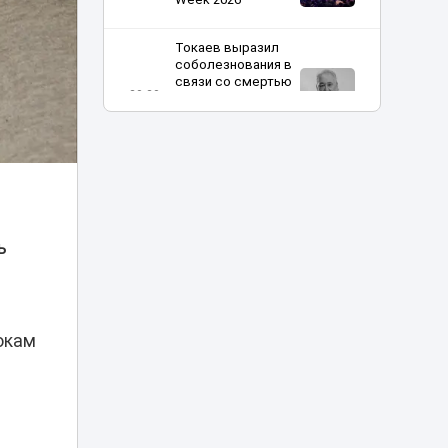
Токаев выразил
соболезнования в
связи со смертью
20:20
кинорежиссера
Ардака
Амиркулова
В Астане
огромные
очереди в
кофейню
20:00
ь
обернулись
проверкой
полиции
Харли Квинн и
окам
Человек-паук в
столице:
19:30
спецрепортаж с
Comic Con Astana
Токаев поздравил