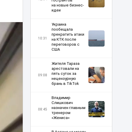
госгрантов
на новые бизнес-
идеи
Украина
пообещала
прекратить атаки
10:31
на КТК после
переговоров с
США
Жителя Тараза
арестовали на
пять суток за
09:08
нецензурную
брань в TikTok
Владимир
Слишкович
назначен главным
08:45
тренером
«Жениса»
В Астане на месяц