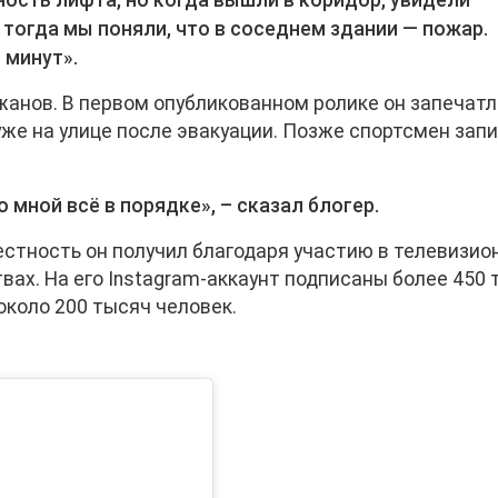
ность лифта, но когда вышли в коридор, увидели
 тогда мы поняли, что в соседнем здании — пожар.
 минут».
жанов. В первом опубликованном ролике он запечат
уже на улице после эвакуации. Позже спортсмен зап
 мной всё в порядке», – сказал блогер.
естность он получил благодаря участию в телевизио
ах. На его Instagram-аккаунт подписаны более 450
 около 200 тысяч человек.