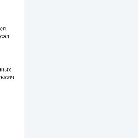
Убийство Нурай
Серикбай: родные
девушки
запросили с
03:25
подсудимого
лел
более 10 млрд
исал
тенге
В Астане двое
мужчин получили
01:15
арест после
купания в луже
нных
 тысяч
Рыбакина
выиграла второй
00:20
матч в Торонто
В Минспорта
объяснили
причины
возможного
23:05
закрытия
баскетбольного