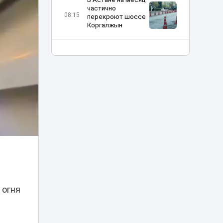
частично
08:15
перекроют шоссе
Коргалжын
Министр науки
объяснил, что
делать
07:15
абитуриентам, не
прошедшим на
грант
Жара до 41
градуса накроет
06:00
Казахстан 8
августа
Туристов из
Германии спасали
вертолетом в
05:20
 огня
горах
Алматинской
области