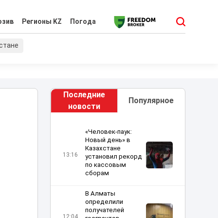
юзив
Регионы KZ
Погода
хстане
Последние
Популярное
новости
«Человек-паук:
Новый день» в
Казахстане
13:16
установил рекорд
по кассовым
сборам
В Алматы
определили
получателей
12:04