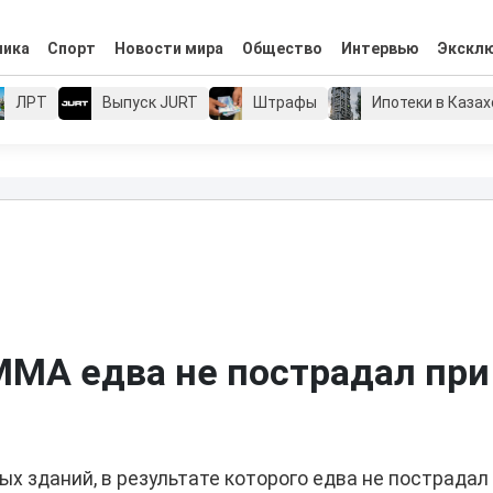
мика
Спорт
Новости мира
Общество
Интервью
Экскл
ЛРТ
Выпуск JURT
Штрафы
Ипотеки в Каза
ММА едва не пострадал при
х зданий, в результате которого едва не пострадал