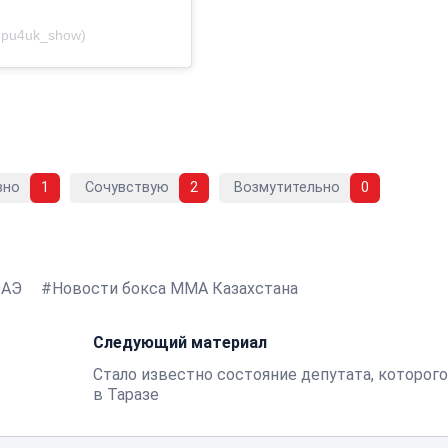
upu4uk_show)
вно
1
Сочувствую
2
Возмутительно
0
ОАЭ
Новости бокса ММА Казахстана
Следующий материал
Стало известно состояние депутата, которого
в Таразе