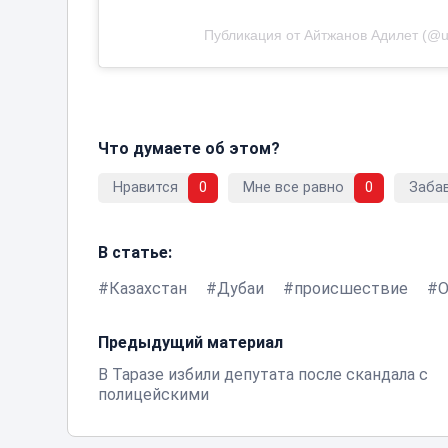
Публикация от Айтжанов Адилет (@
Что думаете об этом?
Нравится
0
Мне все равно
0
Заба
В статье:
Казахстан
Дубаи
происшествие
Предыдущий материал
В Таразе избили депутата после скандала с
полицейскими