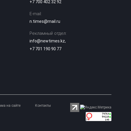
советского танка
+7 700 402 32 92
E-mail:
Лесные пожары:
когда
n.times@mail.ru
подключается
16:50
МЧС и как
Рекламный отдел:
действовать при
возгорании
info@newtimes.kz
,
+7 701 190 90 77
Можно ли ходить
в школу в
хиджабе? В
16:12
Минпросвещения
дали разъяснение
Опасную горку
возле ЭКСПО, на
которую забрался
15:34
мальчик, убрали в
ама на сайте
Контакты
Астане
В Казахстане
опубликованы
списки