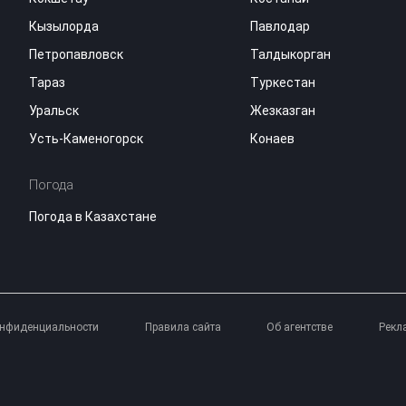
Кызылорда
Павлодар
Петропавловск
Талдыкорган
Тараз
Туркестан
Уральск
Жезказган
Усть-Каменогорск
Конаев
Погода
Погода в Казахстане
онфиденциальности
Правила сайта
Об агентстве
Рекл