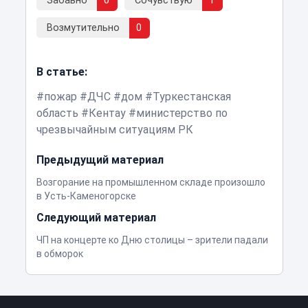
Забавно
0
Сочувствую
1
Возмутительно
0
В статье:
пожар
ДЧС
дом
Туркестанская
область
Кентау
министерство по
чрезвычайным ситуациям РК
Предыдущий материал
Возгорание на промышленном складе произошло
в Усть-Каменогорске
Следующий материал
ЧП на концерте ко Дню столицы – зрители падали
в обморок