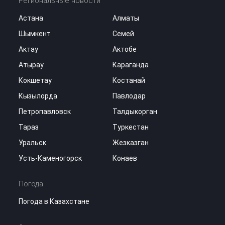
Региональные новости
Астана
Алматы
Шымкент
Семей
Актау
Актобе
Атырау
Караганда
Кокшетау
Костанай
Кызылорда
Павлодар
Петропавловск
Талдыкорган
Тараз
Туркестан
Уральск
Жезказган
Усть-Каменогорск
Конаев
Погода
Погода в Казахстане