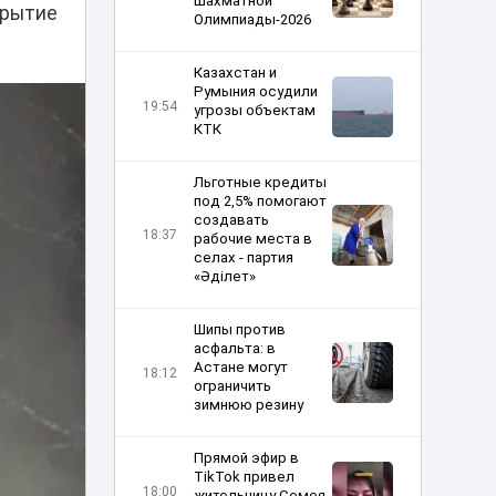
шахматной
крытие
Олимпиады-2026
Казахстан и
Румыния осудили
19:54
угрозы объектам
КТК
Льготные кредиты
под 2,5% помогают
создавать
18:37
рабочие места в
селах - партия
«Әділет»
Шипы против
асфальта: в
Астане могут
18:12
ограничить
зимнюю резину
Прямой эфир в
TikTok привел
18:00
жительницу Семея