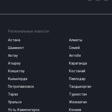
Региональные новости
Астана
Алматы
Шымкент
Семей
Актау
Актобе
Атырау
Караганда
Кокшетау
Костанай
Кызылорда
Павлодар
Петропавловск
Талдыкорган
Тараз
Туркестан
Уральск
Жезказган
Усть-Каменогорск
Конаев