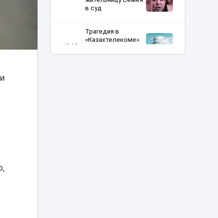
в суд
Трагедия в
«Казахтелекоме»:
17:35
два сотрудника
погибли на работе
ли
Заплыв в Есиле
обернулся
17:25
штрафом почти в
30 тысяч тенге
«Скорая не
проедет»:
застройка возле
домов у «Хан
17:10
Шатыра»
,
возмутила
астанчан
Об инициативах
Казахстана на
мировой арене в