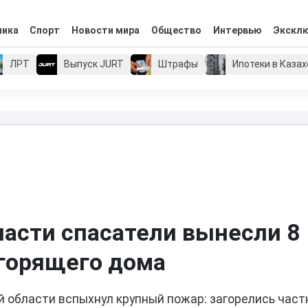
мика
Спорт
Новости мира
Общество
Интервью
Экскл
ЛРТ
Выпуск JURT
Штрафы
Ипотеки в Каза
ласти спасатели вынесли 8
 горящего дома
й области вспыхнул крупный пожар: загорелись час