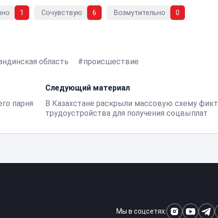
вно
1
Сочувствую
6
Возмутительно
0
андинская область
происшествие
Следующий материал
го парня
В Казахстане раскрыли массовую схему фик
трудоустройства для получения соцвыплат
Мы в соцсетях: