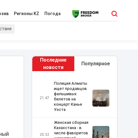
юзив
Регионы KZ
Погода
хстане
Последние
Популярное
новости
Полиция Алматы
ищет продавцов
фальшивых
21:47
билетов на
концерт Канье
Уэста
Женская сборная
Казахстана - в
числе фаворитов
тный
20:32