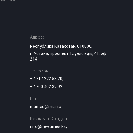
Скандал с
аксакалом на тое:
блогер из
Дагестана
15:30
обвинил
казахстанцев в
Адрес:
атеизме
Республика Казахстан, 010000,
г. Астана, проспект Тәуелсіздік, 41, оф.
Правда о
казахских тоях:
214
историк
15:03
разрушила
Телефон:
популярный миф
+7 717 272 58 20
,
+7 700 402 32 92
Эксперты назвали
сильные стороны
выступления
E-mail:
14:29
«Әділет» на
n.times@mail.ru
теледебатах
Рекламный отдел:
Гранты в вузы
info@newtimes.kz
,
Казахстана: когда
опубликуют