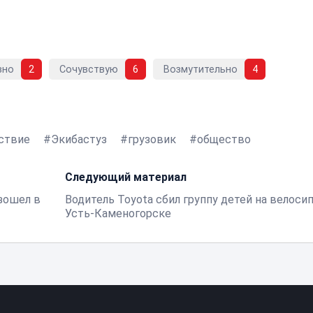
вно
2
Сочувствую
6
Возмутительно
4
ствие
Экибастуз
грузовик
общество
Следующий материал
зошел в
Водитель Toyota сбил группу детей на велоси
Усть-Каменогорске