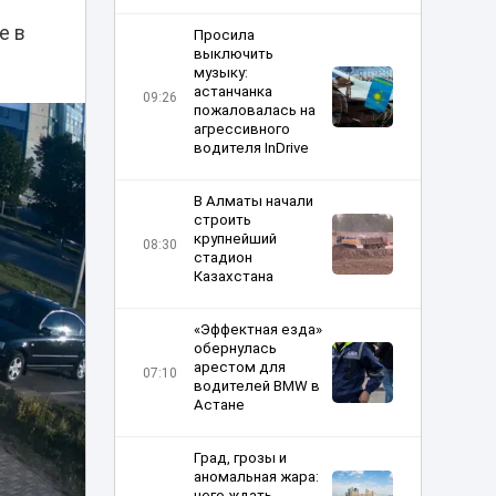
е в
Просила
выключить
музыку:
астанчанка
09:26
пожаловалась на
агрессивного
водителя InDrive
В Алматы начали
строить
крупнейший
08:30
стадион
Казахстана
«Эффектная езда»
обернулась
арестом для
07:10
водителей BMW в
Астане
Град, грозы и
аномальная жара:
чего ждать