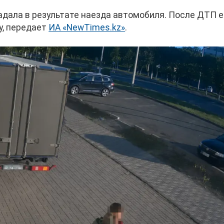
дала в результате наезда автомобиля. После ДТП е
у, передает
ИА «NewTimes.kz»
.