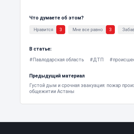
Что думаете об этом?
Нравится
3
Мне все равно
3
Заба
В статье:
Павлодарская область
ДТП
происше
Предыдущий материал
Густой дым и срочная эвакуация: пожар прои
общежитии Астаны