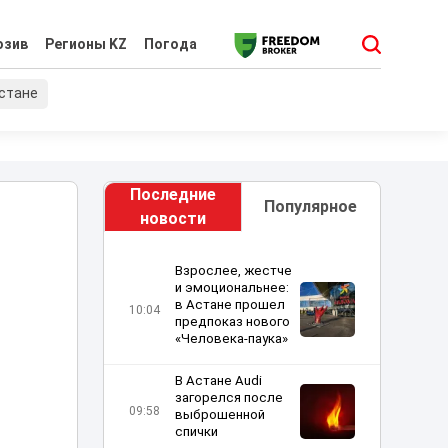
юзив
Регионы KZ
Погода
хстане
Последние
Популярное
новости
Взрослее, жестче
и эмоциональнее:
в Астане прошел
10:04
предпоказ нового
«Человека-паука»
В Астане Audi
загорелся после
09:58
выброшенной
спички