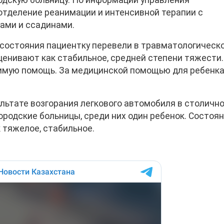
одскую больницу. По информации управления
отделение реанимации и интенсивной терапии с
ами и ссадинами.
состояния пациентку перевели в травматологическ
ценивают как стабильное, средней степени тяжести.
имую помощь. За медицинской помощью для ребенк
ультате возгорания легкового автомобиля в столичн
родские больницы, среди них один ребенок. Состоя
 тяжелое, стабильное.