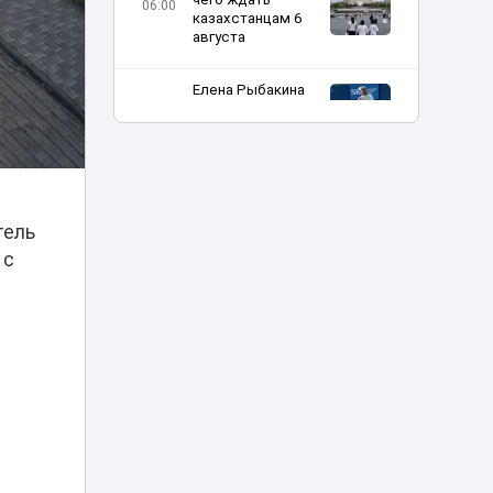
06:00
казахстанцам 6
августа
Елена Рыбакина
стартовала c
05:10
победы в Торонто
Ребенок зацепил
голову
рыболовным
03:20
тель
крючком на пляже
в Астане
 с
Астана готовится
принять 51-й
01:10
Конгресс УЕФА
е
Казахстанцы
смогут увидеть до
00:25
100 падающих
звезд в час