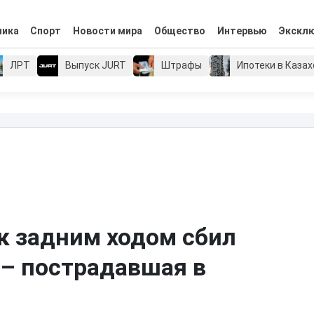
мика
Спорт
Новости мира
Общество
Интервью
Экскл
ЛРТ
Выпуск JURT
Штрафы
Ипотеки в Каза
ик задним ходом сбил
– пострадавшая в