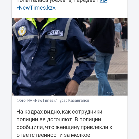
попыталась убежать, передает
ИА
«NewTimes.kz»
.
Фото: ИА «NewTimes»/Турар Казангапов
На кадрах видно, как сотрудники
полиции ее догоняют. В полиции
сообщили, что женщину привлекли к
ответственности за мелкое