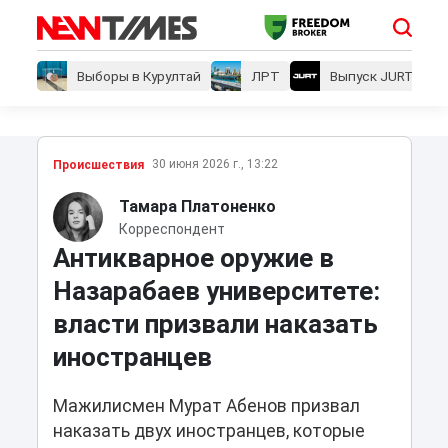
Выборы в Курултай
ЛРТ
Выпуск JURT
30 июня 2026 г., 13:22
Проиcшествия
Тамара Платоненко
Корреспондент
Антикварное оружие в
Назарабаев университете:
власти призвали наказать
иностранцев
Мажилисмен Мурат Абенов призвал
наказать двух иностранцев, которые