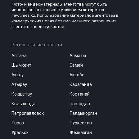
Фото- и видеоматериалы агентства могут быть
использованы только с указанием авторства
newtimes.kz. Использование материалов агентства в
коммерческих целях без письменного разрешения
агентства не допускается.
Региональные новости
Астана
Алматы
Шымкент
Семей
Актау
Актобе
Атырау
Караганда
Кокшетау
Костанай
Кызылорда
Павлодар
Петропавловск
Талдыкорган
Тараз
Туркестан
Уральск
Жезказган