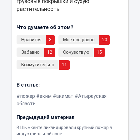
грузовые покрышки и сухую
растительность.
Что думаете об этом?
Нравится
8
Мне все равно
20
Забавно
12
Сочувствую
15
Возмутительно
11
В статье:
пожар
аким
акимат
Атырауская
область
Предыдущий материал
В Шымкенте ликвидировали крупный пожар в
индустриальной зоне