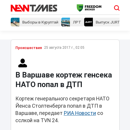
Выборы в Курултай
ЛРТ
Выпуск JURT
25 августа 2017 г., 02:05
Проиcшествия
В Варшаве кортеж генсека
НАТО попал в ДТП
Кортеж генерального секретаря НАТО
Йенса Столтенберга попал в ДТП в
Варшаве, передает
РИА Новости
со
сслкой на TVN 24.