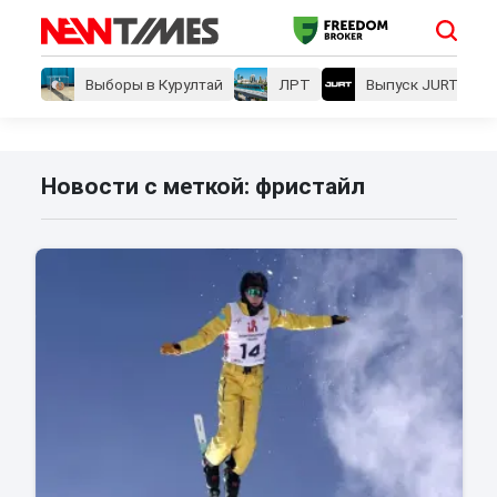
Выборы в Курултай
ЛРТ
Выпуск JURT
Новости с меткой: фристайл