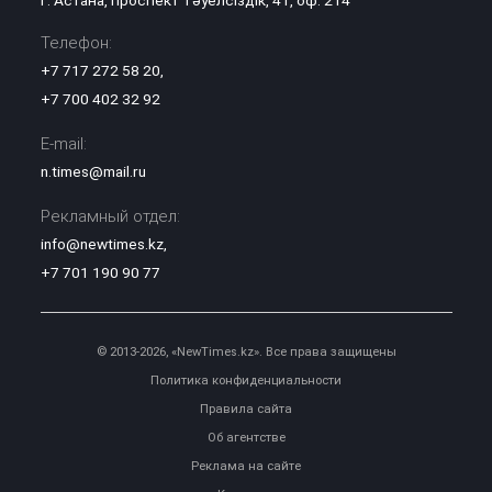
г. Астана, проспект Тәуелсіздік, 41, оф. 214
Телефон:
+7 717 272 58 20
,
+7 700 402 32 92
E-mail:
n.times@mail.ru
Рекламный отдел:
info@newtimes.kz
,
+7 701 190 90 77
© 2013-2026, «NewTimes.kz». Все права защищены
Политика конфиденциальности
Правила сайта
Об агентстве
Реклама на сайте