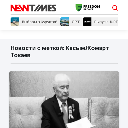
Выборы в Курултай
ЛРТ
Выпуск JURT
Новости с меткой: КасымЖомарт
Токаев