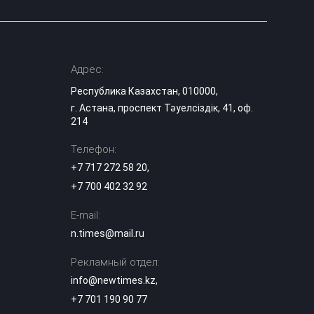
Адрес:
Республика Казахстан, 010000,
г. Астана, проспект Тәуелсіздік, 41, оф.
214
Телефон:
+7 717 272 58 20
,
+7 700 402 32 92
E-mail:
n.times@mail.ru
Рекламный отдел:
info@newtimes.kz
,
+7 701 190 90 77