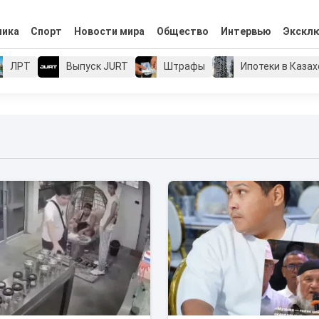
мика
Спорт
Новости мира
Общество
Интервью
Экскл
ЛРТ
Выпуск JURT
Штрафы
Ипотеки в Каза