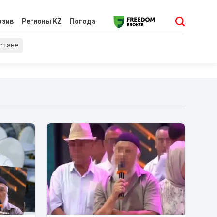
юзив
Регионы KZ
Погода
хстане