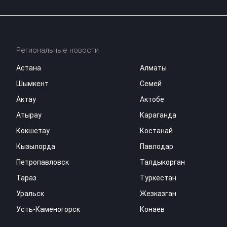
Региональные новости
Астана
Алматы
Шымкент
Семей
Актау
Актобе
Атырау
Караганда
Кокшетау
Костанай
Кызылорда
Павлодар
Петропавловск
Талдыкорган
Тараз
Туркестан
Уральск
Жезказган
Усть-Каменогорск
Конаев