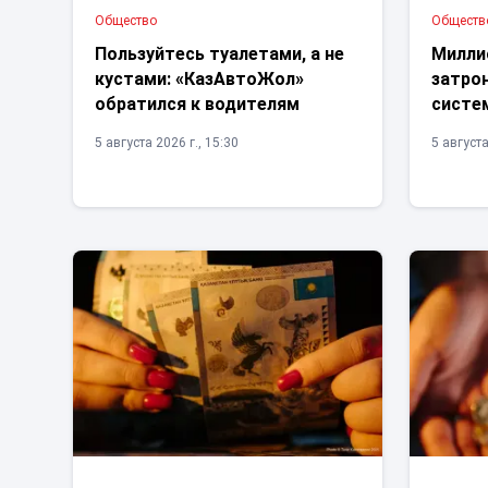
Общество
Обществ
Пользуйтесь туалетами, а не
Милли
кустами: «КазАвтоЖол»
затрон
обратился к водителям
систе
5 августа 2026 г., 15:30
5 августа