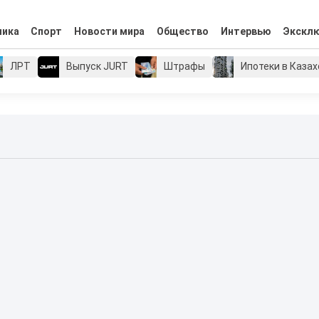
мика
Спорт
Новости мира
Общество
Интервью
Экскл
ЛРТ
Выпуск JURT
Штрафы
Ипотеки в Каза