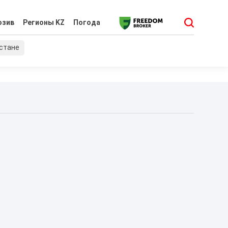
юзив
Регионы KZ
Погода
хстане