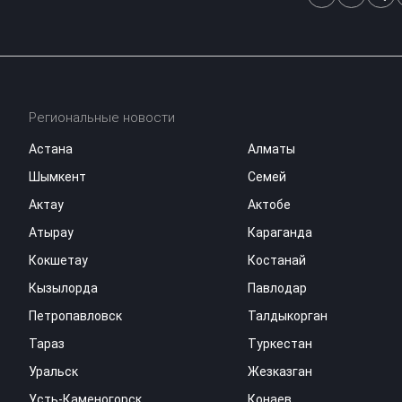
Региональные новости
Астана
Алматы
Шымкент
Семей
Актау
Актобе
Атырау
Караганда
Кокшетау
Костанай
Кызылорда
Павлодар
Петропавловск
Талдыкорган
Тараз
Туркестан
Уральск
Жезказган
Усть-Каменогорск
Конаев