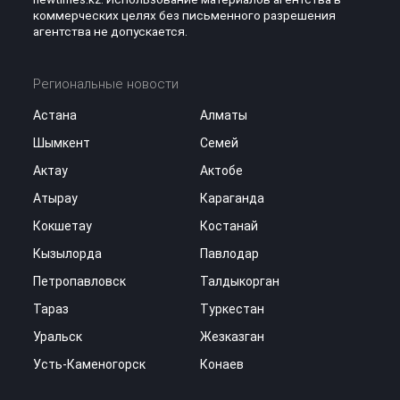
коммерческих целях без письменного разрешения
агентства не допускается.
Региональные новости
Астана
Алматы
Шымкент
Семей
Актау
Актобе
Атырау
Караганда
Кокшетау
Костанай
Кызылорда
Павлодар
Петропавловск
Талдыкорган
Тараз
Туркестан
Уральск
Жезказган
Усть-Каменогорск
Конаев