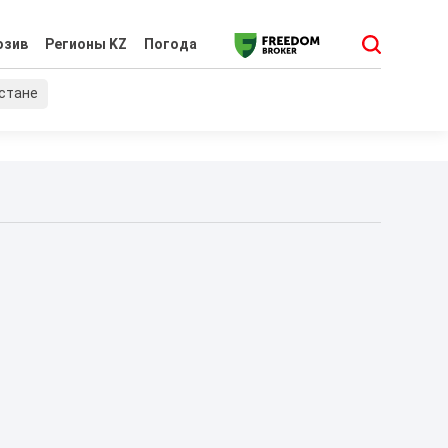
юзив
Регионы KZ
Погода
хстане