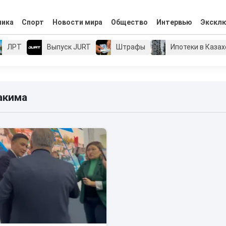
мика
Спорт
Новости мира
Общество
Интервью
Экскл
ЛРТ
Выпуск JURT
Штрафы
Ипотеки в Каза
акима