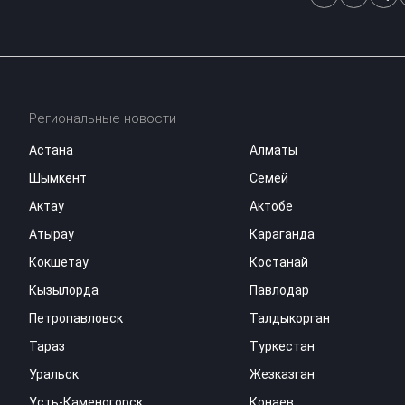
Региональные новости
Астана
Алматы
Шымкент
Семей
Актау
Актобе
Атырау
Караганда
Кокшетау
Костанай
Кызылорда
Павлодар
Петропавловск
Талдыкорган
Тараз
Туркестан
Уральск
Жезказган
Усть-Каменогорск
Конаев