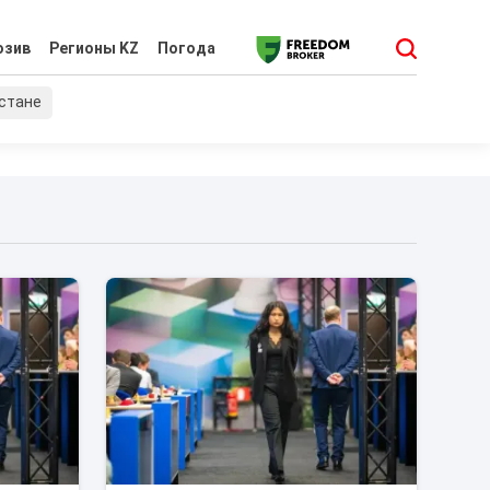
юзив
Регионы KZ
Погода
хстане