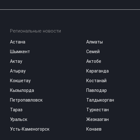
Региональные новости
Астана
Алматы
Шымкент
Семей
Актау
Актобе
Атырау
Караганда
Кокшетау
Костанай
Кызылорда
Павлодар
Петропавловск
Талдыкорган
Тараз
Туркестан
Уральск
Жезказган
Усть-Каменогорск
Конаев