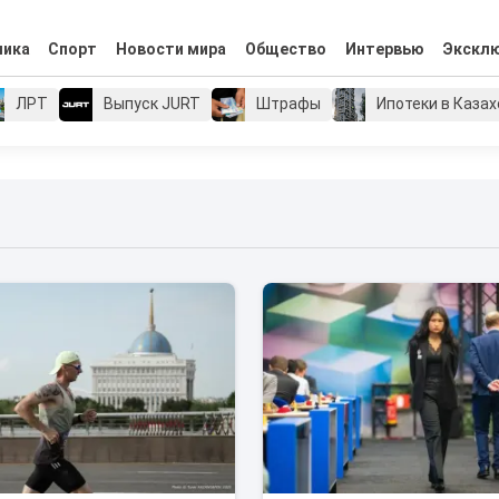
мика
Спорт
Новости мира
Общество
Интервью
Экскл
ЛРТ
Выпуск JURT
Штрафы
Ипотеки в Каза