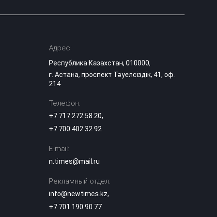
Адрес:
Республика Казахстан, 010000,
г. Астана, проспект Тәуелсіздік, 41, оф.
214
Телефон:
+7 717 272 58 20
,
+7 700 402 32 92
E-mail:
n.times@mail.ru
Рекламный отдел:
info@newtimes.kz
,
+7 701 190 90 77