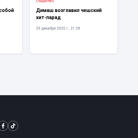
Общество
 собой
Димаш возглавил чешский
о
хит-парад
29 декабря 2025 г., 21:28