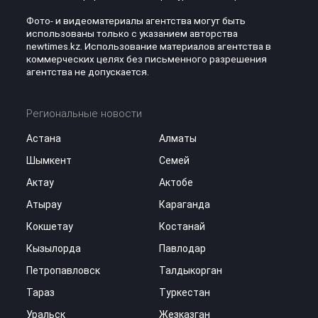
Фото- и видеоматериалы агентства могут быть
использованы только с указанием авторства
newtimes.kz. Использование материалов агентства в
коммерческих целях без письменного разрешения
агентства не допускается.
Региональные новости
Астана
Алматы
Шымкент
Семей
Актау
Актобе
Атырау
Караганда
Кокшетау
Костанай
Кызылорда
Павлодар
Петропавловск
Талдыкорган
Тараз
Туркестан
Уральск
Жезказган