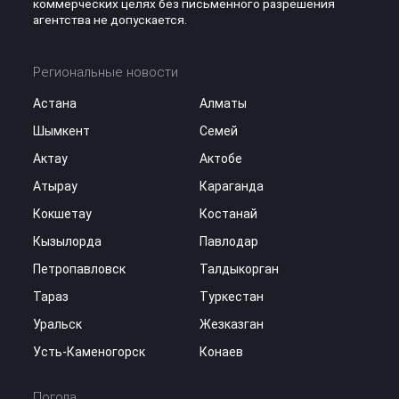
коммерческих целях без письменного разрешения
агентства не допускается.
Региональные новости
Астана
Алматы
Шымкент
Семей
Актау
Актобе
Атырау
Караганда
Кокшетау
Костанай
Кызылорда
Павлодар
Петропавловск
Талдыкорган
Тараз
Туркестан
Уральск
Жезказган
Усть-Каменогорск
Конаев
Погода