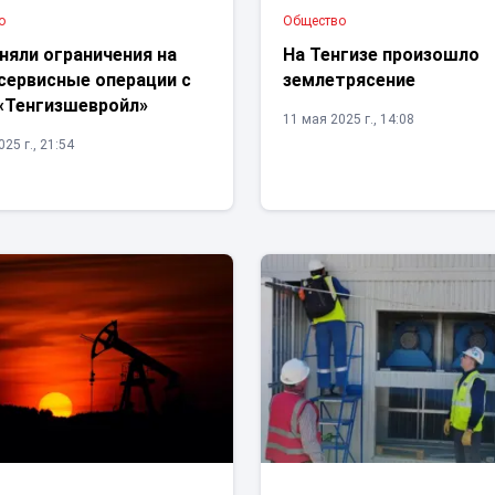
о
Общество
няли ограничения на
На Тенгизе произошло
сервисные операции с
землетрясение
 «Тенгизшевройл»
11 мая 2025 г., 14:08
25 г., 21:54