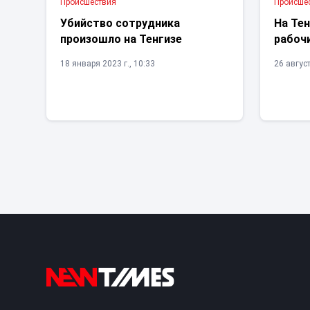
Проиcшествия
Проиcше
Убийство сотрудника
На Тен
произошло на Тенгизе
рабоч
18 января 2023 г., 10:33
26 август