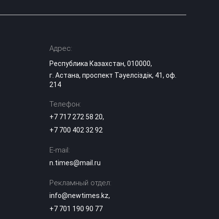
Адрес:
Республика Казахстан, 010000,
г. Астана, проспект Тәуелсіздік, 41, оф.
214
Телефон:
+7 717 272 58 20
,
+7 700 402 32 92
E-mail:
n.times@mail.ru
Рекламный отдел:
info@newtimes.kz
,
+7 701 190 90 77