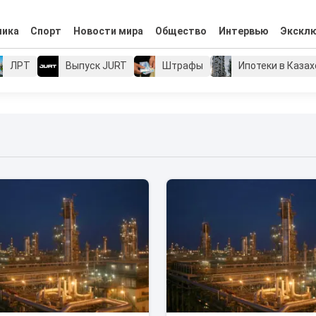
мика
Спорт
Новости мира
Общество
Интервью
Экскл
ЛРТ
Выпуск JURT
Штрафы
Ипотеки в Каза