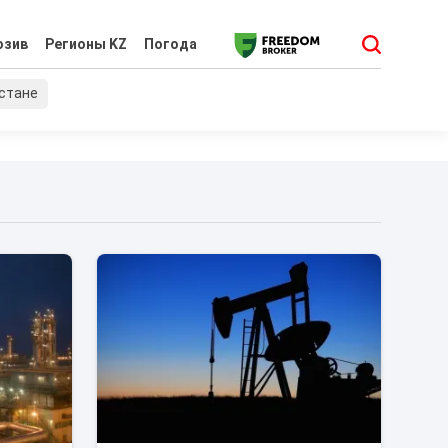
юзив
Регионы KZ
Погода
хстане