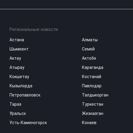
Региональные новости
Астана
Алматы
Шымкент
Семей
Актау
Актобе
Атырау
Караганда
Кокшетау
Костанай
Кызылорда
Павлодар
Петропавловск
Талдыкорган
Тараз
Туркестан
Уральск
Жезказган
Усть-Каменогорск
Конаев