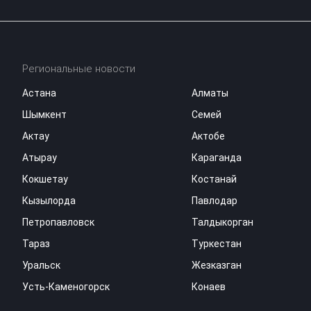
Региональные новости
Астана
Алматы
Шымкент
Семей
Актау
Актобе
Атырау
Караганда
Кокшетау
Костанай
Кызылорда
Павлодар
Петропавловск
Талдыкорган
Тараз
Туркестан
Уральск
Жезказган
Усть-Каменогорск
Конаев