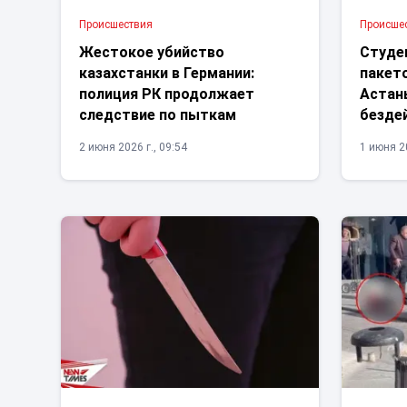
Проиcшествия
Проиcше
Жестокое убийство
Студе
казахстанки в Германии:
пакето
полиция РК продолжает
Астаны
следствие по пыткам
безде
2 июня 2026 г., 09:54
1 июня 20