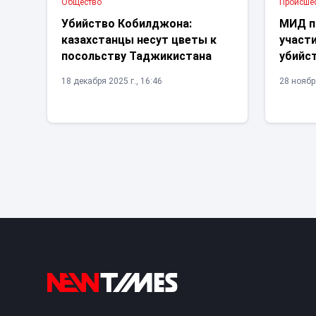
Общество
Проиcше
Убийство Кобилджона:
МИД п
казахстанцы несут цветы к
участи
посольству Таджикистана
убийс
18 декабря 2025 г., 16:46
28 ноября