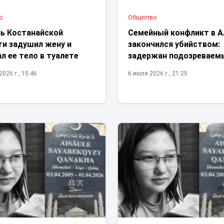
о
Общество
ь Костанайской
Семейный конфликт в 
ти задушил жену и
закончился убийством:
л ее тело в туалете
задержан подозреваем
026 г., 15:46
6 июля 2026 г., 21:25