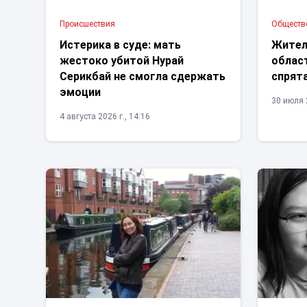
Проиcшествия
Обществ
Истерика в суде: мать
Жител
жестоко убитой Нурай
облас
Серикбай не смогла сдержать
спрята
эмоции
30 июля 2
4 августа 2026 г., 14:16