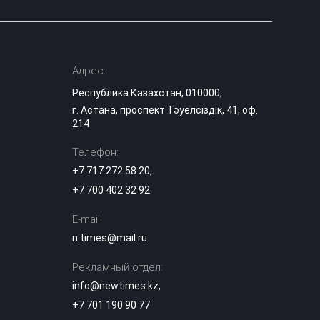
Адрес:
Республика Казахстан, 010000,
г. Астана, проспект Тәуелсіздік, 41, оф.
214
Телефон:
+7 717 272 58 20
,
+7 700 402 32 92
E-mail:
n.times@mail.ru
Рекламный отдел:
info@newtimes.kz
,
+7 701 190 90 77