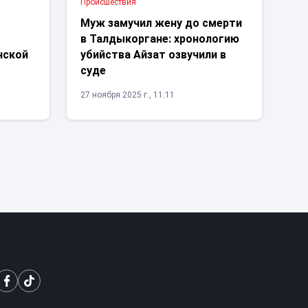
Проиcшествия
о
Муж замучил жену до смерти
в Талдыкоргане: хронологию
нской
убийства Айзат озвучили в
суде
27 ноября 2025 г., 11:11