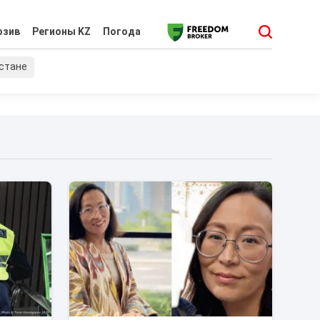
юзив
Регионы KZ
Погода
хстане