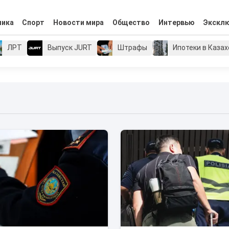
мика
Спорт
Новости мира
Общество
Интервью
Экскл
ЛРТ
Выпуск JURT
Штрафы
Ипотеки в Каза