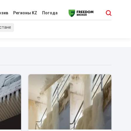
юзив
Регионы KZ
Погода
хстане