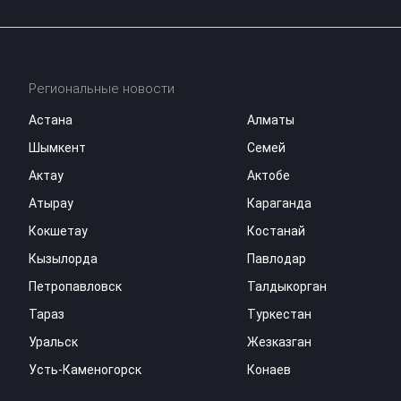
Региональные новости
Астана
Алматы
Шымкент
Семей
Актау
Актобе
Атырау
Караганда
Кокшетау
Костанай
Кызылорда
Павлодар
Петропавловск
Талдыкорган
Тараз
Туркестан
Уральск
Жезказган
Усть-Каменогорск
Конаев