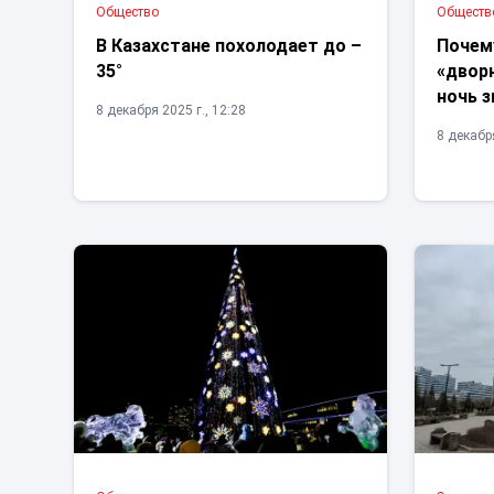
Общество
Обществ
В Казахстане похолодает до –
Почем
35°
«двор
ночь 
8 декабря 2025 г., 12:28
8 декабря