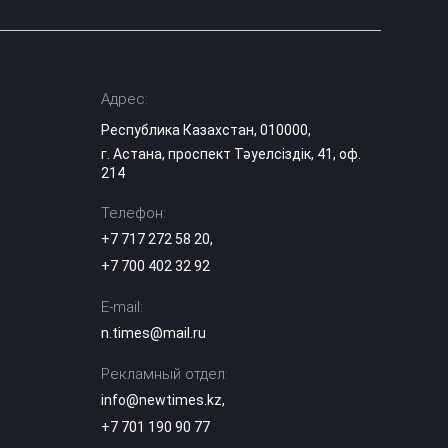
Адрес:
Республика Казахстан, 010000,
г. Астана, проспект Тәуелсіздік, 41, оф.
214
Телефон:
+7 717 272 58 20
,
+7 700 402 32 92
E-mail:
n.times@mail.ru
Рекламный отдел:
info@newtimes.kz
,
+7 701 190 90 77