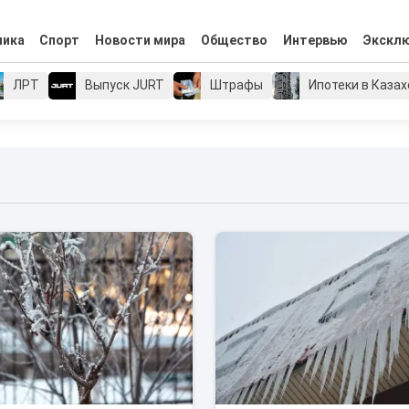
мика
Спорт
Новости мира
Общество
Интервью
Экскл
ЛРТ
Выпуск JURT
Штрафы
Ипотеки в Каза