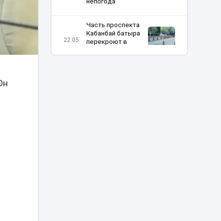
непогода
Часть проспекта
Кабанбай батыра
22:05
перекроют в
Астане на два дня
Полиция Алматы
ищет продавцов
Он
фальшивых
21:47
билетов на
концерт Канье
Уэста
Женская сборная
Казахстана - в
числе фаворитов
20:32
шахматной
Олимпиады-2026
Казахстан и
Румыния осудили
19:54
угрозы объектам