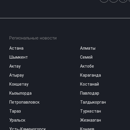
Региональные новости
Астана
Алматы
Шымкент
Семей
Актау
Актобе
Атырау
Караганда
Кокшетау
Костанай
Кызылорда
Павлодар
Петропавловск
Талдыкорган
Тараз
Туркестан
Уральск
Жезказган
Усть-Каменогорск
Конаев