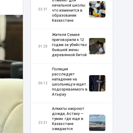
отменят для
начальной школы:
02:31
что изменится в
образовании
Казахстане
Жителя Семея
приговорили к 12
годам за убийство
01:25
бывшей жены
деревянной битой
Полиция
расследует
нападение на
00:12
школьницу и ищет
подозреваемого в
Атырау
Алматы накроют
дожди, Астану —
туман: где еще в
23:21
Казахстане
ожидается