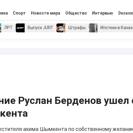
мика
Спорт
Новости мира
Общество
Интервью
Экскл
ЛРТ
Выпуск JURT
Штрафы
Ипотеки в Каза
ие Руслан Берденов ушел 
кента
естителя акима Шымкента по собственному желани