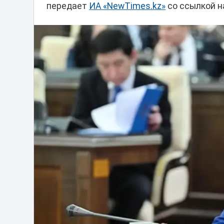
передает
ИА «NewTimes.kz»
со ссылкой н