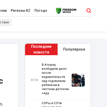
юзив
Регионы KZ
Погода
хстане
Последние
Популярное
новости
В Атырау
возбудили дело
после
издевательств
с
03:36
над годовалым
ребёнком в
частном детском
саду
СОРы и СОЧи
ю,