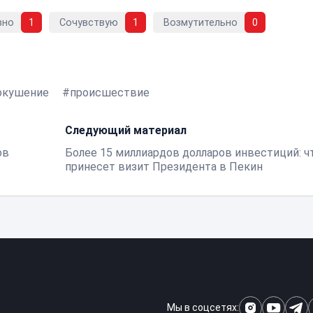
вно
1
Сочувствую
1
Возмутительно
0
окушение
происшествие
Следующий материал
ов
Более 15 миллиардов долларов инвестиций: ч
принесет визит Президента в Пекин
Мы в соцсетях: