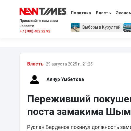
Политика
Власть
Эконо
Присылайте нам свои
новости
Выборы в Курултай
+7 (700) 402 32 92
Власть
29 августа 2025 г., 21:25
Аянур Умбетова
Переживший покушен
поста замакима Шым
Руслан Берденов покинул должность зам