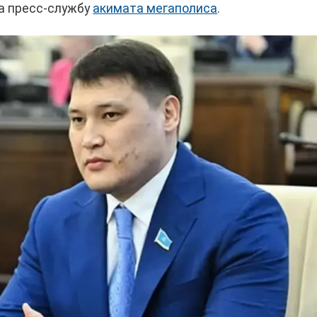
а пресс-службу
акимата мегаполиса
.