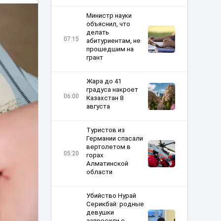
Министр науки
объяснил, что
делать
07:15
абитуриентам, не
прошедшим на
грант
Жара до 41
градуса накроет
06:00
Казахстан 8
августа
Туристов из
Германии спасали
вертолетом в
05:20
горах
Алматинской
области
Убийство Нурай
Серикбай: родные
девушки
запросили с