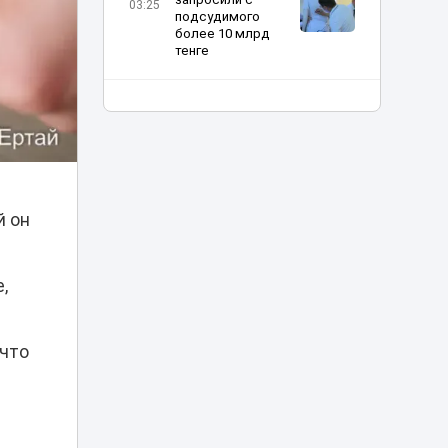
03:25
подсудимого
более 10 млрд
тенге
В Астане двое
мужчин получили
01:15
арест после
купания в луже
Рыбакина
выиграла второй
й он
00:20
матч в Торонто
В Минспорта
,
объяснили
причины
возможного
23:05
закрытия
 что
баскетбольного
клуба «Астана»
Двое
подозреваемых