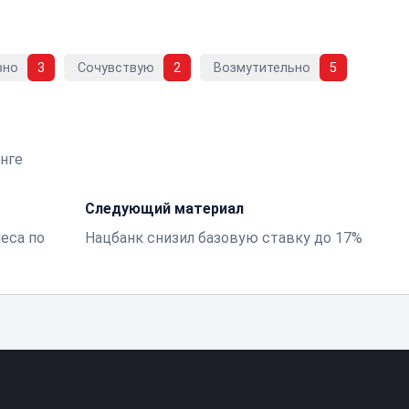
вно
3
Сочувствую
2
Возмутительно
5
енге
Следующий материал
еса по
Нацбанк снизил базовую ставку до 17%