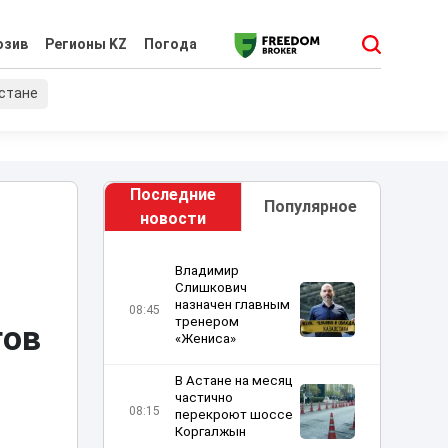
юзив
Регионы KZ
Погода
хстане
Последние
Популярное
новости
Владимир
Слишкович
назначен главным
08:45
тренером
гов
«Жениса»
В Астане на месяц
частично
08:15
перекроют шоссе
Коргалжын