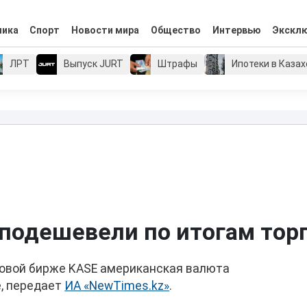
мика
Спорт
Новости мира
Общество
Интервью
Экскл
ЛРТ
Выпуск JURT
Штрафы
Ипотеки в Каза
 подешевели по итогам тор
довой бирже KASE американская валюта
, передает
ИА «NewTimes.kz»
.