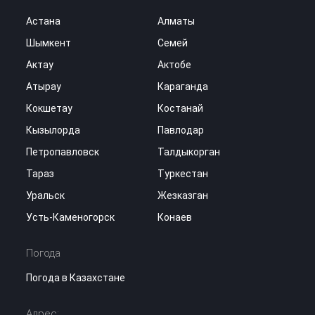
Астана
Алматы
Шымкент
Семей
Актау
Актобе
Атырау
Караганда
Кокшетау
Костанай
Кызылорда
Павлодар
Петропавловск
Талдыкорган
Тараз
Туркестан
Уральск
Жезказган
Усть-Каменогорск
Конаев
Погода
Погода в Казахстане
Адрес: