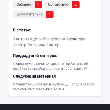
Забавно
1
Сочувствую
2
Возмутительно
1
В статье:
Астана
дети
искусство
культура
театр
столица
актер
Предыдущий материал
«Город нужно лечить»: архитектор Астаны об
ошибках застройки столицы и проблемах ЛРТ
Следующий материал
Студент лишился ног в жутком ДТП под Астаной:
за рулем был сын акима Арыси