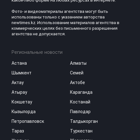
какой-либо форме на любых ресурсах в интернете.
Фото- и видеоматериалы агентства могут быть
использованы только с указанием авторства
newtimes.kz. Использование материалов агентства в
коммерческих целях без письменного разрешения
агентства не допускается.
Региональные новости
Астана
Алматы
Шымкент
Семей
Актау
Актобе
Атырау
Караганда
Кокшетау
Костанай
Кызылорда
Павлодар
Петропавловск
Талдыкорган
Тараз
Туркестан