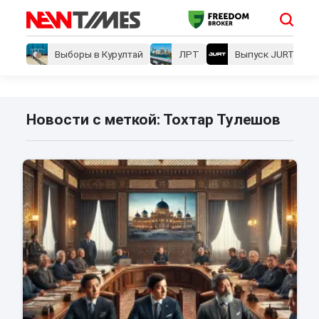
Выборы в Курултай
ЛРТ
Выпуск JURT
Новости с меткой: Тохтар Тулешов