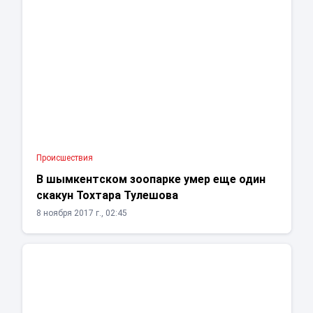
Проиcшествия
В шымкентском зоопарке умер еще один
скакун Тохтара Тулешова
8 ноября 2017 г., 02:45