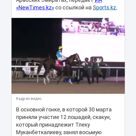
Арабских Эмиратах, передает
ИА
«NewTimes.kz»
со ссылкой на
Sports.kz.
Кадр из видео
В основной гонке, в которой 30 марта
приняли участие 12 лошадей, скакун,
который принадлежит Тлеку
Муканбеткалиеву, занял восьмую