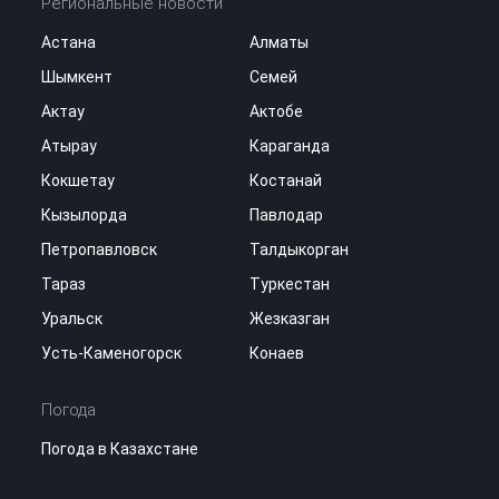
Региональные новости
Астана
Алматы
Шымкент
Семей
Актау
Актобе
Атырау
Караганда
Кокшетау
Костанай
Кызылорда
Павлодар
Петропавловск
Талдыкорган
Тараз
Туркестан
Уральск
Жезказган
Усть-Каменогорск
Конаев
Погода
Погода в Казахстане