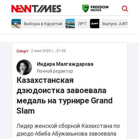
Выборы в Курултай
ЛРТ
Выпуск JURT
2 мая 2025 г., 21:06
Спорт
Индира Малгаждарова
Ночной редактор
Казахстанская
дзюдоистка завоевала
медаль на турнире Grand
Slam
Лидер женской сборной Казахстана по
дзюдо Абиба Абужакынова завоевала