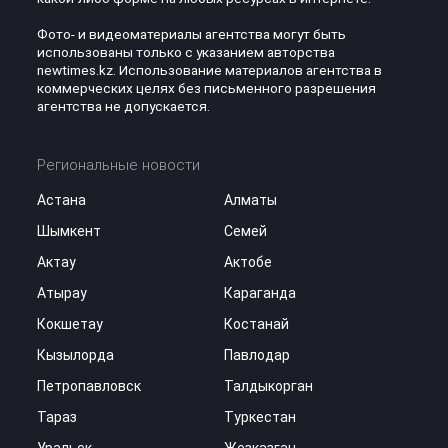
Фото- и видеоматериалы агентства могут быть
использованы только с указанием авторства
newtimes.kz. Использование материалов агентства в
коммерческих целях без письменного разрешения
агентства не допускается.
Региональные новости
Астана
Алматы
Шымкент
Семей
Актау
Актобе
Атырау
Караганда
Кокшетау
Костанай
Кызылорда
Павлодар
Петропавловск
Талдыкорган
Тараз
Туркестан
Уральск
Жезказган