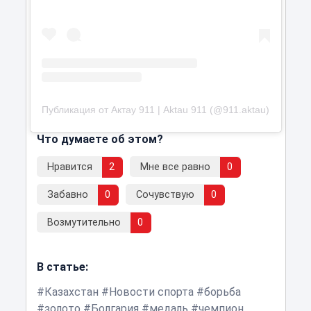
Публикация от Актау 911 | Aktau 911 (@911.aktau)
Что думаете об этом?
Нравится
2
Мне все равно
0
Забавно
0
Сочувствую
0
Возмутительно
0
В статье:
Казахстан
Новости спорта
борьба
золото
Болгария
медаль
чемпион