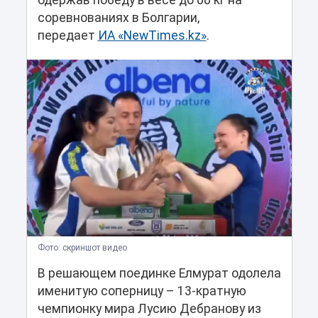
одержав победу в весе до 60 кг на
соревнованиях в Болгарии,
передает
ИА «NewTimes.kz»
.
Фото: скриншот видео
В решающем поединке Елмурат одолела
именитую соперницу – 13-кратную
чемпионку мира Лусию Дебранову из