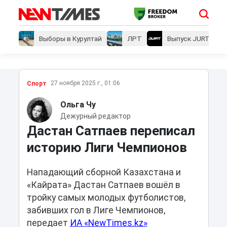
Выборы в Курултай
ЛРТ
Выпуск JURT
27 ноября 2025 г., 01:06
Спорт
Ольга Чу
Дежурный редактор
Дастан Сатпаев переписал
историю Лиги Чемпионов
Нападающий сборной Казахстана и
«Кайрата» Дастан Сатпаев вошёл в
тройку самых молодых футболистов,
забивших гол в Лиге Чемпионов,
передает
ИА «NewTimes.kz»