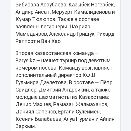
Бибисара Асаубаева, Казыбек Ногербек,
Алдияр Ансат, Меруерт Камалиденова и
Кумар Тюлюпов. Также в составе
заявлены легионеры Шахрияр
Мамедьяров, Александр Грищук, Рихард
Раппорт и Ван Хао.
Вторая казахстанская команда —
Barys.kz — начнет турнир под девятым
номером посева. Команду возглавляет
исполнительный директор КФШ
Гульмира Даулетова. В составе — Пётр
Свидлер, Дмитрий Андрейкин, а также
молодые шахматисты из Казахстана:
Денис Махнев, Рамазан Жалмаханов,
Даниял Сапенов, Ергали Сулеймен,
Ксения Балабаева, Алуа Нурман и Айлин
Заркым.