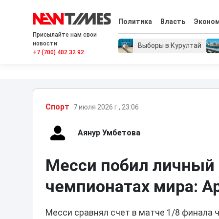
Политика
Власть
Эконо
Присылайте нам свои
новости
Выборы в Курултай
+7 (700) 402 32 92
Спорт
7 июля 2026 г., 23:06
Аянур Умбетова
Месси побил личный 
чемпионатах мира: А
Месси сравнял счет в матче 1/8 финала ч