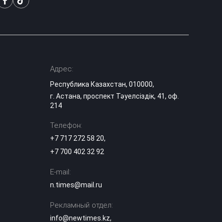
14:10
список
поступивших
Казахстанский
блогер Даша
Дошик получила
13:53
ВНЖ в России и
Адрес:
станцевала под
песню Шамана
Республика Казахстан, 010000,
г. Астана, проспект Тәуелсіздік, 41, оф.
214
Цифровые
документы по-
новому: с 14
Телефон:
13:20
августа eGov
+7 717 272 58 20
,
вводит кодовый
доступ
+7 700 402 32 92
E-mail:
Аэротакси в небе
Астаны: сколько
n.times@mail.ru
будет стоить
13:00
полет над
Рекламный отдел:
столицей
info@newtimes.kz
,