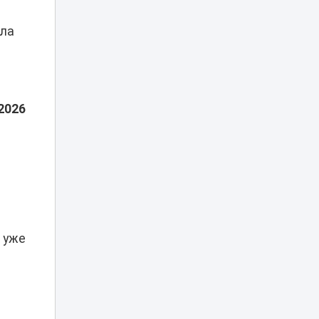
17:00
разные годы
рассказал
ала
эксперт
Эвакуация за 35
тысяч тенге: в
Астане хотели
16:29
поднять цены и
2026
тарифы парковки
Алматының
Әуезов ауданында
тұрғындардың
16:27
ұсынысымен
аулалар
көркейтілді
 уже
Фейковые
заявления
мировых звезд о
16:00
Казахстане
заполонили
соцсети