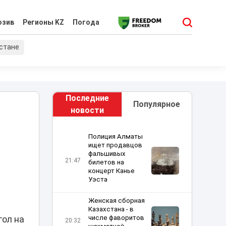
юзив
Регионы KZ
Погода
хстане
Последние
Популярное
новости
Полиция Алматы
ищет продавцов
фальшивых
21:47
билетов на
концерт Канье
Уэста
Женская сборная
Казахстана - в
числе фаворитов
гол на
20:32