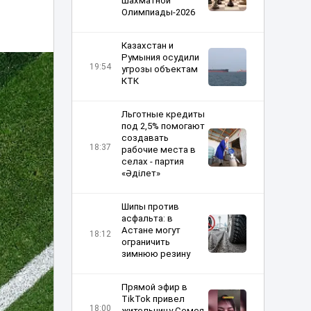
шахматной
Олимпиады-2026
Казахстан и
Румыния осудили
19:54
угрозы объектам
КТК
Льготные кредиты
под 2,5% помогают
создавать
18:37
рабочие места в
селах - партия
«Әділет»
Шипы против
асфальта: в
Астане могут
18:12
ограничить
зимнюю резину
Прямой эфир в
TikTok привел
18:00
жительницу Семея