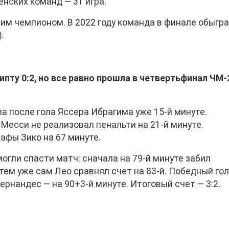
нских команд — 31 игра.
м чемпионом. В 2022 году команда в финале обыгр
.
ипту 0:2, но все равно прошла в четвертьфинал ЧМ-
ла после гола Яссера Ибрагима уже 15-й минуте.
 Месси не реализовал пенальти на 21-й минуте.
афы Зико на 67 минуте.
огли спасти матч: сначала на 79-й минуте забил
тем уже сам Лео сравнял счет на 83-й. Победный гол
рнандес — на 90+3-й минуте. Итоговый счет — 3:2.