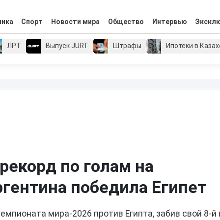
мика
Спорт
Новости мира
Общество
Интервью
Экскл
ЛРТ
Выпуск JURT
Штрафы
Ипотеки в Каза
рекорд по голам на
ргентина победила Египет
емпионата мира-2026 против Египта, забив свой 8-й 