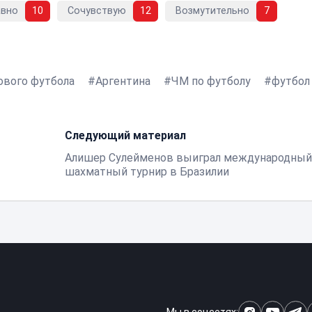
авно
10
Сочувствую
12
Возмутительно
7
ового футбола
Аргентина
ЧМ по футболу
футбол
Следующий материал
Алишер Сулейменов выиграл международный
шахматный турнир в Бразилии
Мы в соцсетях: