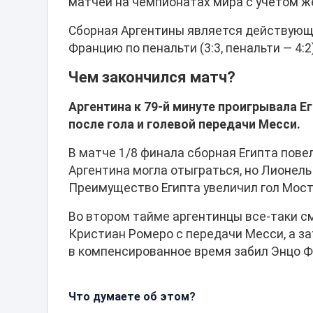
матчей на чемпионатах мира с учетом же
Сборная Аргентины является действующи
Францию по пенальти (3:3, пенальти — 4:2)
Чем закончился матч?
Аргентина к 79-й минуте проигрывала Ег
после гола и голевой передачи Месси.
В матче 1/8 финала сборная Египта пове
Аргентина могла отыграться, но Лионель
Преимущество Египта увеличил гол Мост
Во втором тайме аргентинцы все-таки см
Кристиан Ромеро с передачи Месси, а за
в компенсированное время забил Энцо Фе
Что думаете об этом?