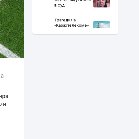
в суд
Трагедия в
«Казахтелекоме»:
17:35
два сотрудника
погибли на работе
Заплыв в Есиле
обернулся
17:25
штрафом почти в
30 тысяч тенге
та
«Скорая не
проедет»:
застройка возле
ира.
домов у «Хан
17:10
Шатыра»
р и
возмутила
астанчан
Об инициативах
Казахстана на
мировой арене в