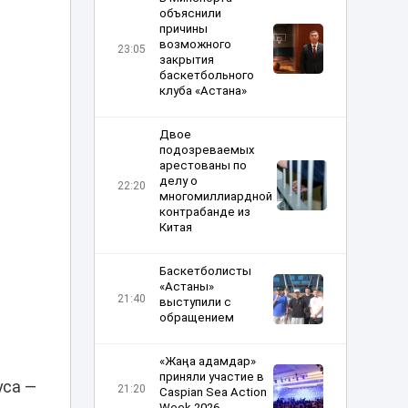
объяснили
причины
возможного
23:05
закрытия
баскетбольного
клуба «Астана»
Двое
подозреваемых
арестованы по
делу о
22:20
многомиллиардной
контрабанде из
Китая
Баскетболисты
«Астаны»
21:40
выступили с
обращением
«Жаңа адамдар»
приняли участие в
уса —
21:20
Caspian Sea Action
Week 2026