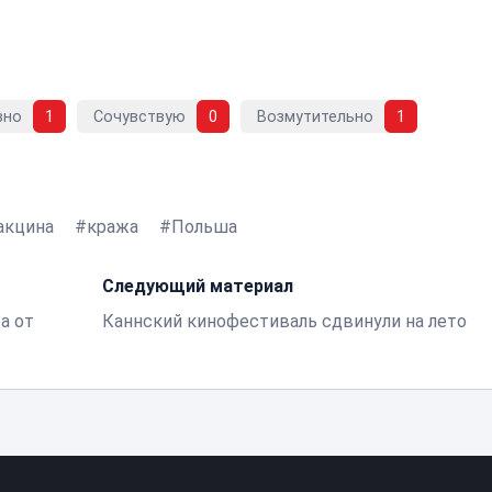
вно
1
Сочувствую
0
Возмутительно
1
акцина
кража
Польша
Следующий материал
а от
Каннский кинофестиваль сдвинули на лето