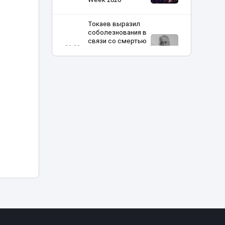
Токаев выразил
соболезнования в
связи со смертью
20:20
кинорежиссера
Ардака
Амиркулова
В Астане
огромные
очереди за кофе
20:00
закончились
проверкой
полиции
Харли Квинн и
Человек-паук в
столице:
19:30
спецрепортаж с
Comic Con Astana
Токаев поздравил
жителей Северо-