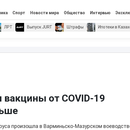
мика
Спорт
Новости мира
Общество
Интервью
Экскл
ЛРТ
Выпуск JURT
Штрафы
Ипотеки в Каза
 вакцины от COVID-19
льше
ируса произошла в Варминьско-Мазурском воеводств