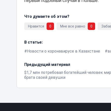
первый подобный случай в Польше.
Что думаете об этом?
Нравится
0
Мне все равно
0
Заба
В статье:
Новости о коронавирусе в Казахстане
в
Предыдущий материал
$1,7 млн потребовал богатейший человек мир
брата своей девушки