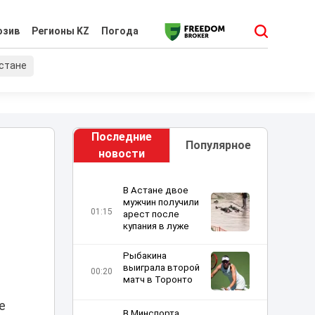
юзив
Регионы KZ
Погода
хстане
Последние
Популярное
новости
В Астане двое
мужчин получили
01:15
арест после
купания в луже
Рыбакина
выиграла второй
00:20
матч в Торонто
е
В Минспорта