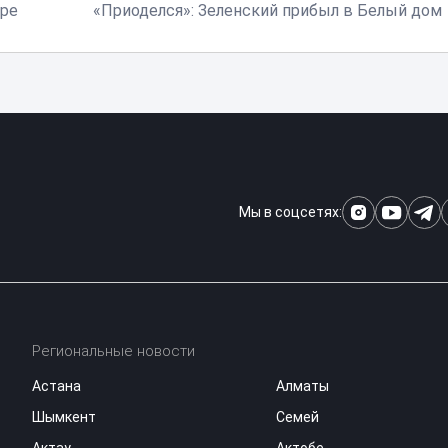
ype
«Приоделся»: Зеленский прибыл в Белый дом
Мы в соцсетях:
Региональные новости
Астана
Алматы
Шымкент
Семей