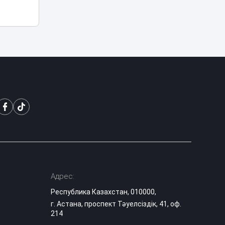
запросили с
03:25
подсудимого
более 10 млрд
тенге
В Астане двое
мужчин получили
01:15
арест после
купания в луже
Рыбакина
выиграла второй
00:20
матч в Торонто
В Минспорта
объяснили
причины
возможного
23:05
закрытия
Адрес:
баскетбольного
Республика Казахстан, 010000,
клуба «Астана»
г. Астана, проспект Тәуелсіздік, 41, оф.
214
Двое
подозреваемых