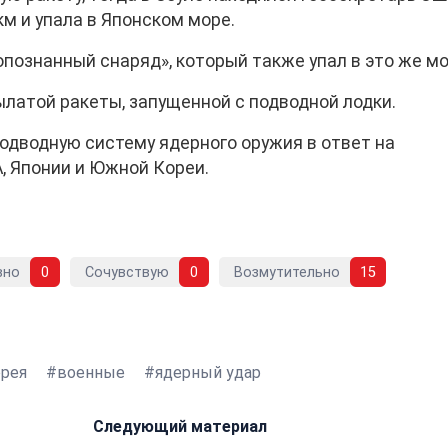
км и упала в Японском море.
познанный снаряд», который также упал в это же мо
ылатой ракеты, запущенной с подводной лодки.
одводную систему ядерного оружия в ответ на
, Японии и Южной Кореи.
вно
0
Сочувствую
0
Возмутительно
15
орея
военные
ядерный удар
Следующий материал