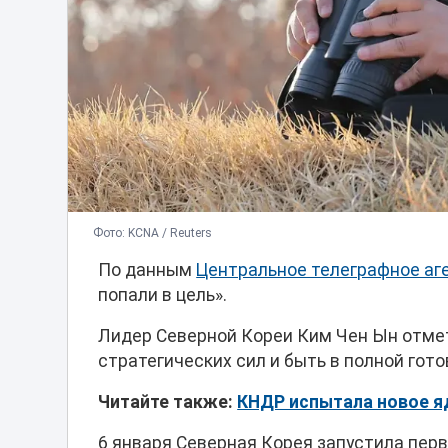
Фото: KCNA / Reuters
По данным
Центральное телеграфное аг
попали в цель».
Лидер Северной Кореи Ким Чен Ын отме
стратегических сил и быть в полной гот
Читайте также:
КНДР испытала новое я
6 января Северная Корея запустила перв