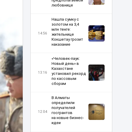
предполагаемой
любовнице
Нашла сумку с
золотом на 3,4
млн тенге:
14:56
жительнице
Кокшетау грозит
наказание
«Человек-паук:
Новый день» в
Казахстане
13:16
установил рекорд
по кассовым
сборам
В Алматы
определили
получателей
12:04
госгрантов
на новые бизнес-
идеи