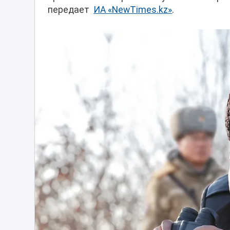
передает
ИА «NewTimes.kz»
.