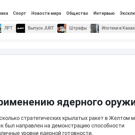
мика
Спорт
Новости мира
Общество
Интервью
Экскл
ЛРТ
Выпуск JURT
Штрафы
Ипотеки в Каза
применению ядерного оруж
сколько стратегических крылатых ракет в Желтом м
ск был направлен на демонстрацию способности
зличные уровни ядерной готовности,