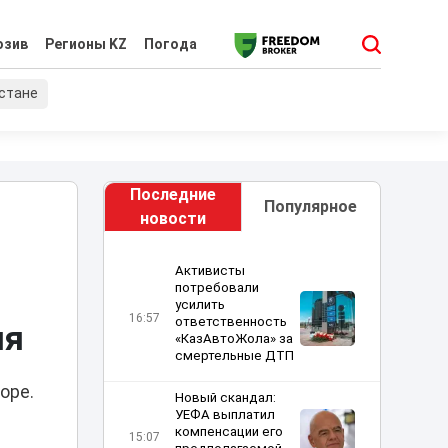
юзив
Регионы KZ
Погода
хстане
Последние
Популярное
новости
Активисты
потребовали
усилить
16:57
ответственность
ия
«КазАвтоЖола» за
смертельные ДТП
оре.
Новый скандал:
УЕФА выплатил
компенсации его
15:07