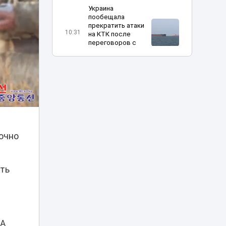
Украина
пообещала
прекратить атаки
10:31
на КТК после
переговоров с
США
Жителя Тараза
арестовали на
пять суток за
09:08
нецензурную
брань в TikTok
Владимир
точно
Слишкович
назначен главным
08:45
тренером
«Жениса»
сть
В Астане на месяц
частично
08:15
перекроют шоссе
Коргалжын
ША