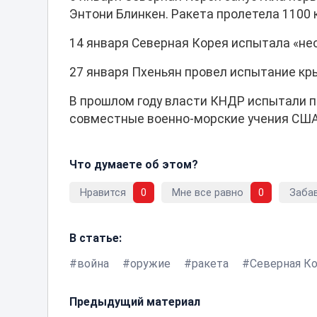
Энтони Блинкен. Ракета пролетела 1100 
14 января Северная Корея испытала «нео
27 января Пхеньян провел испытание кр
В прошлом году власти КНДР испытали п
совместные военно-морские учения США
Что думаете об этом?
Нравится
0
Мне все равно
0
Заба
В статье:
война
оружие
ракета
Северная К
Предыдущий материал