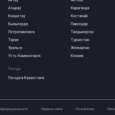
Актау
Актобе
Атырау
Караганда
Кокшетау
Костанай
Кызылорда
Павлодар
Петропавловск
Талдыкорган
Тараз
Туркестан
Уральск
Жезказган
Усть-Каменогорск
Конаев
Погода
Погода в Казахстане
онфиденциальности
Правила сайта
Об агентстве
Рекл