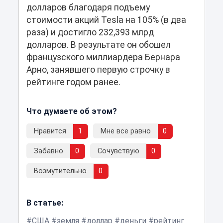
долларов благодаря подъему
стоимости акций Tesla на 105% (в два
раза) и достигло 232,393 млрд
долларов. В результате он обошел
французского миллиардера Бернара
Арно, занявшего первую строчку в
рейтинге годом ранее.
Что думаете об этом?
Нравится
1
Мне все равно
0
Забавно
0
Сочувствую
0
Возмутительно
0
В статье:
США
земля
доллар
деньги
рейтинг