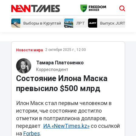
Выборы в Курултай
ЛРТ
Выпуск JURT
2 октября 2025 г., 12:00
Новости мира
Тамара Платоненко
Корреспондент
Состояние Илона Маска
превысило $500 млрд
Илон Маск стал первым человеком в
истории, чье состояние достигло
отметки в полтриллиона долларов,
передает
ИА «NewTimes.kz»
со ссылкой
на
Forbes
.