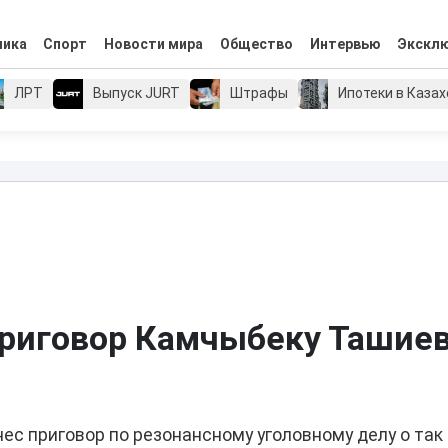
мика
Спорт
Новости мира
Общество
Интервью
Экскл
ЛРТ
Выпуск JURT
Штрафы
Ипотеки в Каза
приговор Камчыбеку Ташие
с приговор по резонансному уголовному делу о так