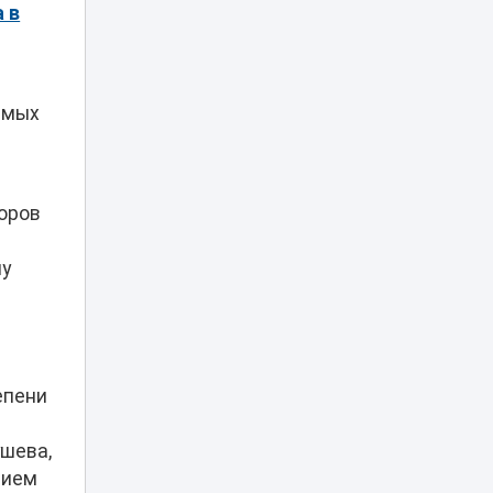
поступивших
 в
Казахстанский
блогер Даша
Дошик получила
13:53
ВНЖ в России и
имых
станцевала под
песню Шамана
Цифровые
оров
документы по-
новому: с 14
13:20
августа eGov
ну
вводит кодовый
доступ
Аэротакси в небе
Астаны: сколько
будет стоить
13:00
епени
полет над
столицей
ушева,
«Я бы ударил 72
нием
раза»: автор