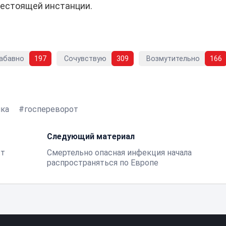
шестоящей инстанции.
абавно
197
Сочувствую
309
Возмутительно
166
ка
госпереворот
Следующий материал
ст
Смертельно опасная инфекция начала
распространяться по Европе