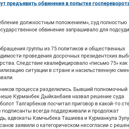
ут предъявить обвинения в попытке госпереворота
ребление должностным положением», суд полностью
государственное обвинение запрашивало для подсуд
обращения группы из 75 политиков и общественных
ходимости проведения досрочных президентских выб
рства. Следствие квалифицировало «письмо 75» как
билизацию ситуации в стране и насильственную сме
авали.
тников процесса разделились. Бывший полномочный
енеше Курманбек Дыйканбаев назвал решение суда
олот Талгарбеков посчитал приговор в какой-то ст
ие подписанты всегда поддерживали и продолжат
дь, адвокаты Камчыбека Ташиева и Курманкула Зул
санов заявили о категорическом несогласии с реше