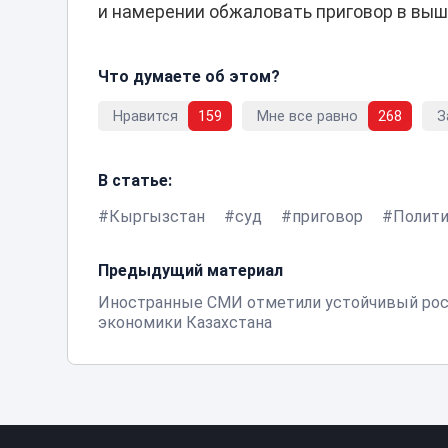
и намерении обжаловать приговор в вы
Что думаете об этом?
Нравится
159
Мне все равно
268
З
В статье:
Кыргызстан
суд
приговор
Полити
Предыдущий материал
Иностранные СМИ отметили устойчивый ро
экономики Казахстана