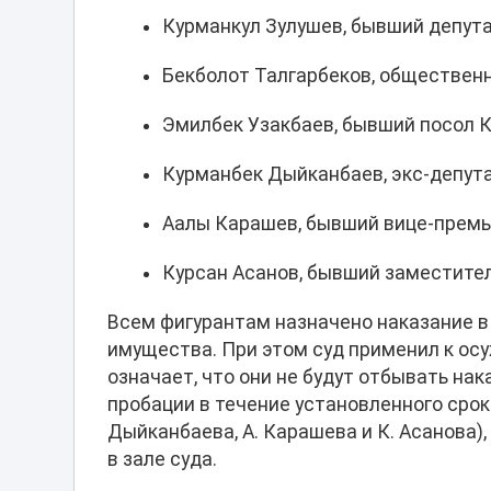
Курманкул Зулушев, бывший депута
Бекболот Талгарбеков, общественн
Эмилбек Узакбаев, бывший посол К
Курманбек Дыйканбаев, экс-депут
Аалы Карашев, бывший вице-премье
Курсан Асанов, бывший заместител
Всем фигурантам назначено наказание в
имущества. При этом суд применил к ос
означает, что они не будут отбывать нак
пробации в течение установленного срока
Дыйканбаева, А. Карашева и К. Асанова)
в зале суда.