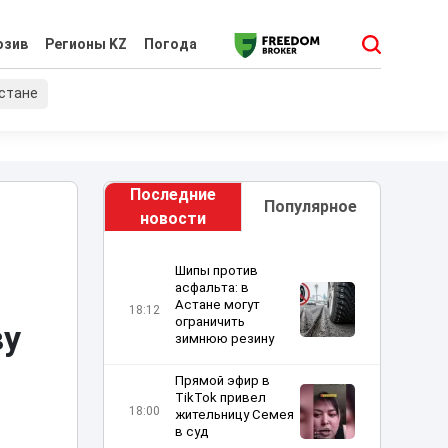
юзив
Регионы KZ
Погода
хстане
Последние
Популярное
новости
Шипы против
асфальта: в
Астане могут
18:12
ограничить
ву
зимнюю резину
Прямой эфир в
TikTok привел
18:00
жительницу Семея
в суд