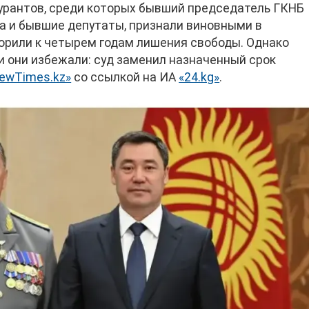
урантов, среди которых бывший председатель ГКНБ
а и бывшие депутаты, признали виновными в
орили к четырем годам лишения свободы. Однако
и они избежали: суд заменил назначенный срок
ewTimes.kz»
со ссылкой на ИА
«24.kg»
.