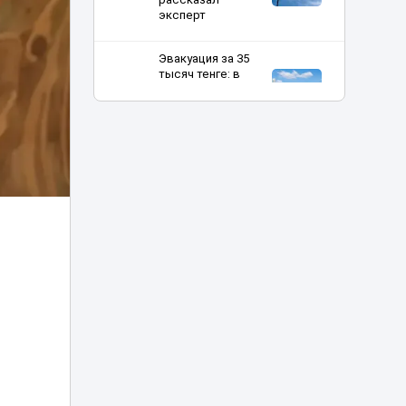
эксперт
Эвакуация за 35
тысяч тенге: в
Астане хотели
16:29
поднять цены и
тарифы парковки
Алматының
Әуезов ауданында
тұрғындардың
16:27
ұсынысымен
аулалар
көркейтілді
Фейковые
заявления
мировых звезд о
16:00
Казахстане
заполонили
соцсети
Скандал с