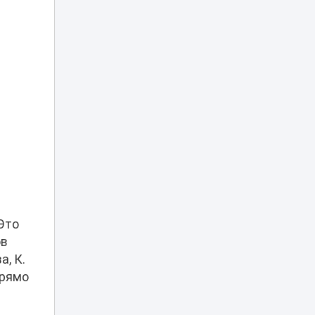
аксакалом на тое:
блогер из
Дагестана
15:30
обвинил
казахстанцев в
атеизме
Правда о
казахских тоях:
историк
15:03
разрушила
популярный миф
Эксперты назвали
сильные стороны
выступления
14:29
«Әділет» на
Это
теледебатах
ов
а, К.
Гранты в вузы
прямо
Казахстана: когда
опубликуют
14:10
список