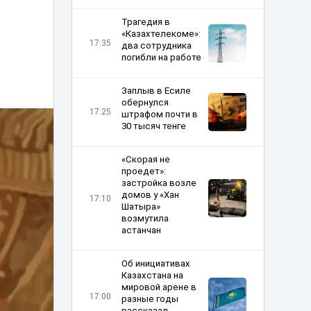
Трагедия в
«Казахтелекоме»:
17:35
два сотрудника
погибли на работе
Заплыв в Есиле
обернулся
17:25
штрафом почти в
30 тысяч тенге
«Скорая не
проедет»:
застройка возле
домов у «Хан
17:10
Шатыра»
возмутила
астанчан
Об инициативах
Казахстана на
мировой арене в
17:00
разные годы
рассказал