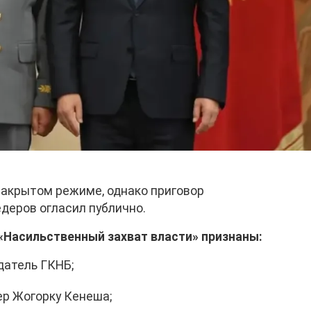
закрытом режиме, однако приговор
деров огласил публично.
«Насильственный захват власти» признаны:
атель ГКНБ;
кер Жогорку Кенеша;