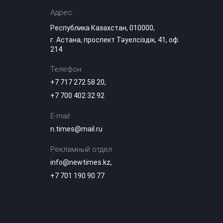
заявления
Адрес:
мировых звезд о
16:00
Казахстане
Республика Казахстан, 010000,
заполонили
г. Астана, проспект Тәуелсіздік, 41, оф.
соцсети
214
Скандал с
Телефон:
аксакалом на тое:
+7 717 272 58 20
,
блогер из
Дагестана
15:30
+7 700 402 32 92
обвинил
казахстанцев в
E-mail:
атеизме
n.times@mail.ru
Правда о
Рекламный отдел:
казахских тоях:
историк
15:03
info@newtimes.kz
,
разрушила
популярный миф
+7 701 190 90 77
Эксперты назвали
сильные стороны
выступления
14:29