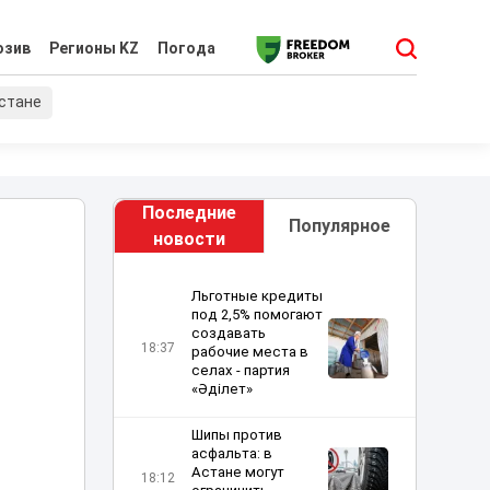
юзив
Регионы KZ
Погода
хстане
Последние
Популярное
новости
Льготные кредиты
под 2,5% помогают
создавать
18:37
рабочие места в
селах - партия
«Әділет»
Шипы против
асфальта: в
Астане могут
18:12