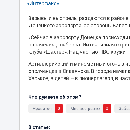
«Интерфакс».
Взрывы и выстрелы раздаются в районе 
Донецкого аэропорта, со стороны Взлетн
«Сейчас в аэропорту Донецка происходи
ополчения Донбасса. Интенсивная стрел
клуба «Шахтер». Над частью ПВО кружит 
Артиллерийский и минометный огонь в но
ополченцев в Славянске. В городе начал
Харьков, а детей — в пионерлагеря, в част
Что думаете об этом?
Нравится
0
Мне все равно
0
Заба
В статье: