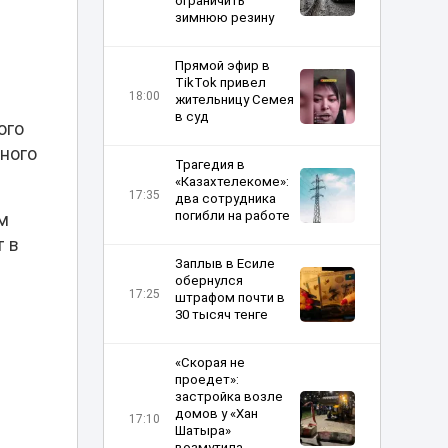
ограничить
зимнюю резину
Прямой эфир в
TikTok привел
18:00
жительницу Семея
в суд
ого
ного
Трагедия в
«Казахтелекоме»:
17:35
два сотрудника
погибли на работе
ям
т в
Заплыв в Есиле
обернулся
17:25
штрафом почти в
30 тысяч тенге
«Скорая не
проедет»:
застройка возле
домов у «Хан
17:10
Шатыра»
возмутила