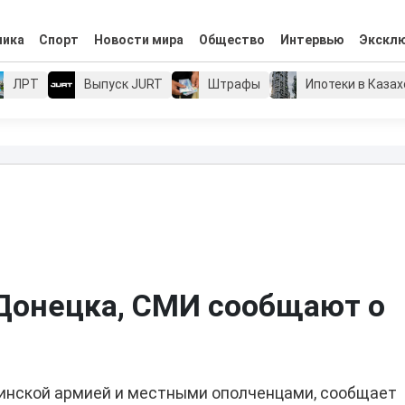
мика
Спорт
Новости мира
Общество
Интервью
Экскл
ЛРТ
Выпуск JURT
Штрафы
Ипотеки в Каза
 Донецка, СМИ сообщают о
аинской армией и местными ополченцами, сообщает