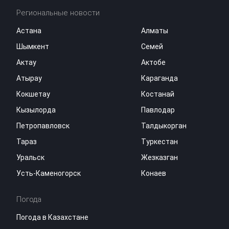
Региональные новости
Астана
Алматы
Шымкент
Семей
Актау
Актобе
Атырау
Караганда
Кокшетау
Костанай
Кызылорда
Павлодар
Петропавловск
Талдыкорган
Тараз
Туркестан
Уральск
Жезказган
Усть-Каменогорск
Конаев
Погода
Погода в Казахстане