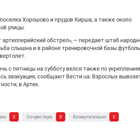
поселка Хорошово и прудов Кирша, а также около
ой улицы.
т артиллерийский обстрел», — передает штаб народн
ьба слышна и в районе тренировочной базы футболь
вертолет.
чь с пятницы на субботу велся также по укреплени
ась эвакуация, сообщают Вести.ua. Взрослых вывозя
ности, в Артек.
вно
0
Сочувствую
0
Возмутительно
0