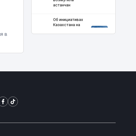
астанчан
Об инициативах
Казахстана на
мировой арене в
я в
17:00
разные годы
рассказал
эксперт
Эвакуация за 35
тысяч тенге: в
Астане хотели
16:29
поднять цены и
тарифы парковки
Алматының
Әуезов ауданында
тұрғындардың
16:27
ұсынысымен
аулалар
көркейтілді
Фейковые