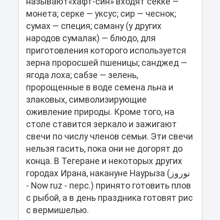
называют«хафт-син» входят секке —
монета; серке — уксус; сир — чеснок;
сумах — специя; саману (у других
народов сумалак) — блюдо, для
приготовления которого используется
зерна проросшей пшеницы; санджед —
ягода лоха; сабзе — зелень,
пророщенные в воде семена льна и
злаковых, символизирующие
оживление природы. Кроме того, на
столе ставится зеркало и зажигают
свечи по числу членов семьи. Эти свечи
нельзя гасить, пока они не догорят до
конца. В Тегеране и некоторых других
городах Ирана, накануне Наурыза (نوروز‎
- Now ruz - перс.) принято готовить плов
с рыбой, а в день праздника готовят рис
с вермишелью.