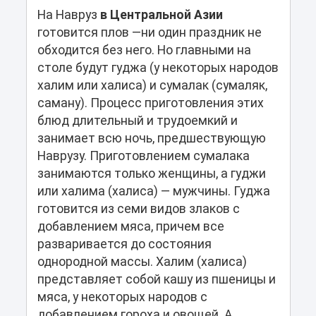
На Навруз
в Центральной Азии
готовится плов —ни один праздник не
обходится без него. Но главными на
столе будут гуджа (у некоторых народов
халим или халиса) и сумалак (сумаляк,
саману). Процесс приготовления этих
блюд длительный и трудоемкий и
занимает всю ночь, предшествующую
Наврузу. Приготовлением сумалака
занимаются только женщины, а гуджи
или халима (халиса) — мужчины. Гуджа
готовится из семи видов злаков с
добавлением мяса, причем все
разваривается до состояния
однородной массы. Халим (халиса)
представляет собой кашу из пшеницы и
мяса, у некоторых народов с
добавлением гороха и овощей. А