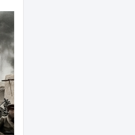
Туристов из
Германии спасали
вертолетом в
05:20
горах
Алматинской
области
Убийство Нурай
Серикбай: родные
девушки
запросили с
03:25
подсудимого
более 10 млрд
тенге
В Астане двое
мужчин получили
01:15
арест после
купания в луже
Рыбакина
выиграла второй
00:20
матч в Торонто