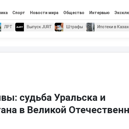
мика
Спорт
Новости мира
Общество
Интервью
Экскл
ЛРТ
Выпуск JURT
Штрафы
Ипотеки в Каза
вы: судьба Уральска и
тана в Великой Отечествен