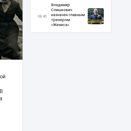
Владимир
Слишкович
назначен главным
08:45
тренером
«Жениса»
В Астане на месяц
частично
08:15
перекроют шоссе
Коргалжын
Министр науки
объяснил, что
той
делать
07:15
абитуриентам, не
прошедшим на
 В
грант
а
Жара до 41
градуса накроет
06:00
Казахстан 8
августа