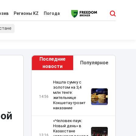
юзив
Регионы KZ
Погода
хстане
Последние
Популярное
новости
Нашла сумку с
золотом на 3,4
млн тенге:
14:56
жительнице
Кокшетау грозит
наказание
ной
«Человек-паук:
Новый день» в
Казахстане
13:16