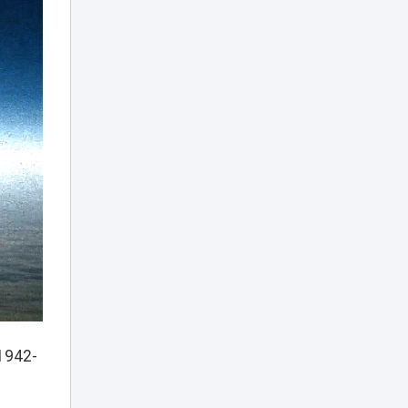
в Казахстане на
выходных
«Культ войны» или
память: в
Темиртау решили
17:04
судьбу
советского танка
Лесные пожары:
когда
подключается
16:50
МЧС и как
действовать при
возгорании
Можно ли ходить
в школу в
хиджабе? В
16:12
Минпросвещения
дали разъяснение
1942-
Опасную горку
возле ЭКСПО, на