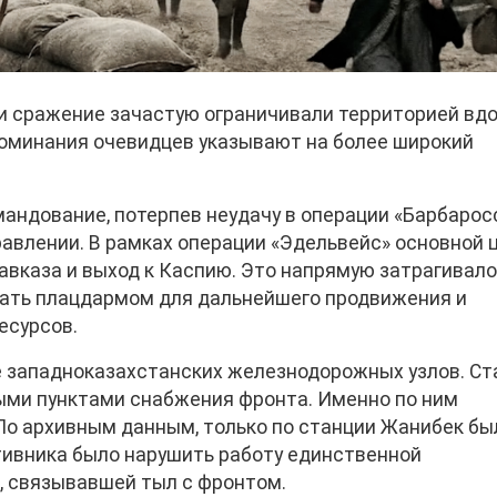
ии сражение зачастую ограничивали территорией вд
споминания очевидцев указывают на более широкий
мандование, потерпев неудачу в операции «Барбарос
авлении. В рамках операции «Эдельвейс» основной 
вказа и выход к Каспию. Это напрямую затрагивало
стать плацдармом для дальнейшего продвижения и
есурсов.
ие западноказахстанских железнодорожных узлов. Ст
ыми пунктами снабжения фронта. Именно по ним
По архивным данным, только по станции Жанибек бы
тивника было нарушить работу единственной
, связывавшей тыл с фронтом.