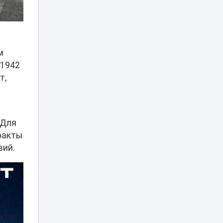
Токаев поздравил
жителей Северо-
Казахстанской
18:45
области с 90-
летием региона
м
 1942
Партия «Әділет»:
т,
принцип «Закон и
порядок»
18:25
обязателен для
всех
 Для
От сырья к
факты
переработке: как
вий.
меняется
18:01
инвестиционный
профиль
Казахстана
Синоптики
предупредили о
новой волне жары
17:37