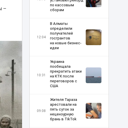
установил рекорд
по кассовым
ы –
сборам
в
В Алматы
определили
получателей
12:04
госгрантов
на новые бизнес-
идеи
Украина
пообещала
прекратить атаки
10:31
на КТК после
переговоров с
США
Жителя Тараза
арестовали на
пять суток за
09:08
нецензурную
брань в TikTok