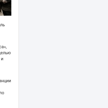
В Минспорта
объяснили
причины
возможного
23:05
закрытия
оль
баскетбольного
клуба «Астана»
Двое
са»,
подозреваемых
арестованы по
целью
делу о
22:20
 и
многомиллиардной
контрабанде из
Китая
Баскетболисты
анции
«Астаны»
21:40
выступили с
ло
обращением
«Жаңа адамдар»
приняли участие в