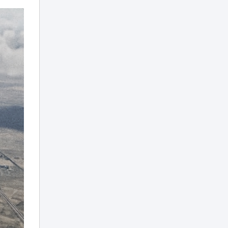
21:20
Caspian Sea Action
Week 2026
Токаев выразил
соболезнования в
связи со смертью
20:20
кинорежиссера
Ардака
Амиркулова
В Астане
огромные
очереди в
кофейню
20:00
обернулись
проверкой
полиции
Харли Квинн и
Человек-паук в
столице:
19:30
спецрепортаж с
Comic Con Astana