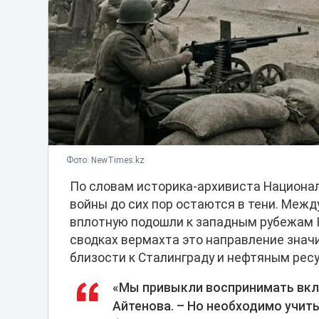
Фото: NewTimes.kz
По словам историка-архивиста Национал
войны до сих пор остаются в тени. Меж
вплотную подошли к западным рубежам К
сводках вермахта это направление значи
близости к Сталинграду и нефтяным рес
«Мы привыкли воспринимать вкла
Айтенова. – Но необходимо учиты