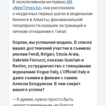
В эксклюзивном интервью
ИА
«NewTimes.kz»
она рассказала
о неудачных первых шагах в модельном
бизнесе в Алматы, феноменальной
популярности казашек за границей и
личном отношении к токал.
Корлан, вы успешная модель. В списке
ваших достижений участие в съемках
реклам Fendi, Bvlgari, Cinzia Araia,
Gabriele Fiorucci, показах Guerlain и
Revlon, сотрудничество с глянцевыми
журналами Vogue Italy, L’Officiel Italy и
даже съемки в фильме с самим
Алеком Болдуином. В чем секрет
вашего успеха?
— Я думаю, нужно просто быть
целеустремленным, не боятся