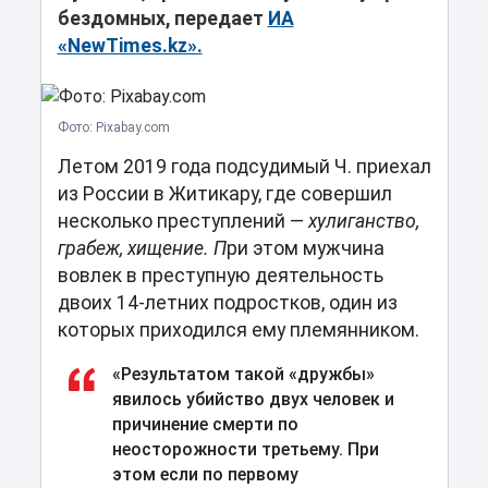
бездомных, передает
ИА
«NewTimes.kz».
Фото: Pixabay.com
Летом 2019 года подсудимый
Ч.
приеха
л
из Росси
и
в Житикару,
где
соверш
ил
несколько преступлений —
хулиганство,
грабеж, хищение
. П
ри этом
мужчина
вовлек в преступную деятельность
двоих 14-летних подростков
, один из
которых приходился ему племянником.
«
Результатом такой «дружбы»
явилось убийство двух человек и
причинение смерти по
неосторожности третьему. При
этом если по первому