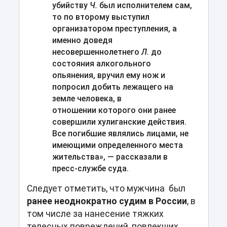
убийству
Ч.
был исполнителем сам,
то по второму выступил
организатором преступления, а
именно доведя
несовершеннолетнего
Л.
до
состояния алкогольного
опьянения, вручил ему нож и
попросил добить лежащего на
земле человека, в
отношении которого они ранее
совершили хулиганские действия.
Все погибшие являлись лицами, не
имеющими определенного места
жительства
», — рассказали в
пресс-службе суда
.
Следует отметить, что мужчина был
ранее неоднократно судим в Росси
и
, в
том числе за нанесение тяжких
телесных повреждений, повлекших