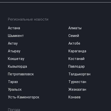
Региональные новости
Астана
Алматы
Шымкент
Семей
Актау
Актобе
Атырау
Караганда
Кокшетау
Костанай
Кызылорда
Павлодар
Петропавловск
Талдыкорган
Тараз
Туркестан
Уральск
Жезказган
Усть-Каменогорск
Конаев
Погода