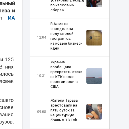
установил рекорд
альный
по кассовым
лева и
сборам
ает
ИА
В Алматы
определили
получателей
12:04
госгрантов
на новые бизнес-
идеи
и 125
Украина
В них
пообещала
прекратить атаки
чилось
10:31
на КТК после
еловек
переговоров с
США
сшего
Жителя Тараза
арестовали на
снове
пять суток за
09:08
вания
нецензурную
брань в TikTok
вузов,