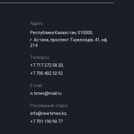
В Минспорта
объяснили
причины
Адрес:
возможного
23:05
закрытия
Республика Казахстан, 010000,
баскетбольного
г. Астана, проспект Тәуелсіздік, 41, оф.
клуба «Астана»
214
Двое
Телефон:
подозреваемых
арестованы по
+7 717 272 58 20
,
делу о
22:20
+7 700 402 32 92
многомиллиардной
контрабанде из
Китая
E-mail:
n.times@mail.ru
Баскетболисты
«Астаны»
Рекламный отдел:
21:40
выступили с
info@newtimes.kz
,
обращением
+7 701 190 90 77
«Жаңа адамдар»
приняли участие в