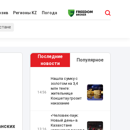
юзив
Регионы KZ
Погода
хстане
Последние
Популярное
новости
Нашла сумку с
золотом на 3,4
млн тенге:
14:56
жительнице
Кокшетау грозит
наказание
«Человек-паук:
Новый день» в
Казахстане
анских
13:16