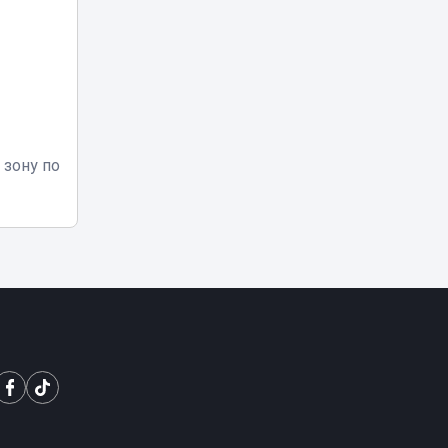
Туристов из
Германии спасали
вертолетом в
05:20
горах
Алматинской
области
Убийство Нурай
 зону по
Серикбай: родные
девушки
запросили с
03:25
подсудимого
более 10 млрд
тенге
В Астане двое
мужчин получили
01:15
арест после
купания в луже
Рыбакина
выиграла второй
00:20
матч в Торонто