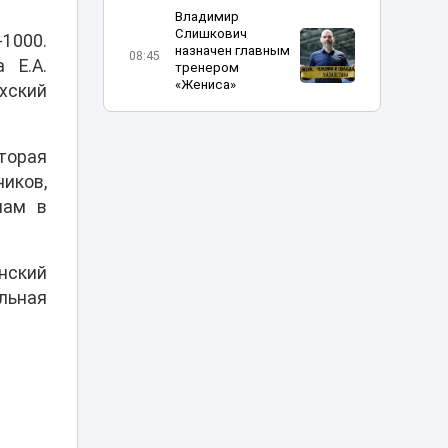
Владимир
Слишкович
-1000.
назначен главным
08:45
 Е.А.
тренером
«Жениса»
хский
В Астане на месяц
частично
торая
08:15
перекроют шоссе
иков,
Коргалжын
мам в
Министр науки
объяснил, что
делать
нский
07:15
абитуриентам, не
льная
прошедшим на
грант
Жара до 41
градуса накроет
06:00
Казахстан 8
августа