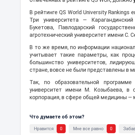
отмеченных в рейтинге QS WUR, должно
В рейтинге QS World University Rankings
Три университета — Карагандинский
Букетова, Павлодарский государстве
агротехнический университет имени С. С
В то же время, по информации национа
учитывает такие параметры, как проц
большинство университетов, лидиру
стране, вовсе не были представлены в м
Так, по образовательной программ
университет имени М. Козыбаева, в 
корпорация, в сфере общей медицины — 
Что думаете об этом?
Нравится
0
Мне все равно
0
Заба