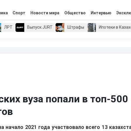
мика
Спорт
Новости мира
Общество
Интервью
Экскл
ЛРТ
Выпуск JURT
Штрафы
Ипотеки в Каза
ских вуза попали в топ-500
тов
s на начало 2021 года участвовало всего 13 казахст