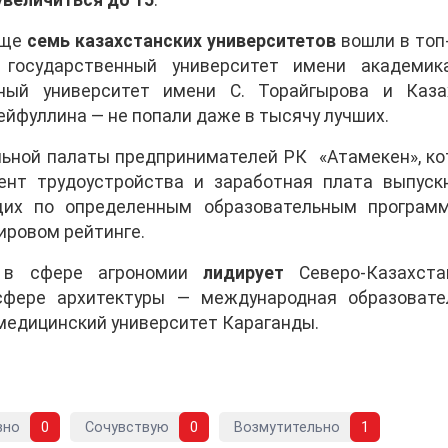
увеличиться до 15
.
 еще
семь казахстанских университетов
вошли в топ
 государственный университет имени академика
нный университет имени С. Торайгырова и Каза
ейфуллина — не попали даже в тысячу лучших.
льной палаты предпринимателей РК «Атамекен», ко
ент трудоустройства и заработная плата выпускн
ющих по определенным образовательным програм
ировом рейтинге.
е в сфере агрономии
лидирует
Северо-Казахста
сфере архитектуры — международная образовате
медицинский университет Караганды.
вно
0
Сочувствую
0
Возмутительно
1