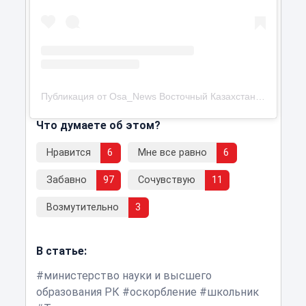
Публикация от Osa_News Восточный Казахстан (@osa_news_vko)
Что думаете об этом?
Нравится
6
Мне все равно
6
Забавно
97
Сочувствую
11
Возмутительно
3
В статье:
министерство науки и высшего
образования РК
оскорбление
школьник